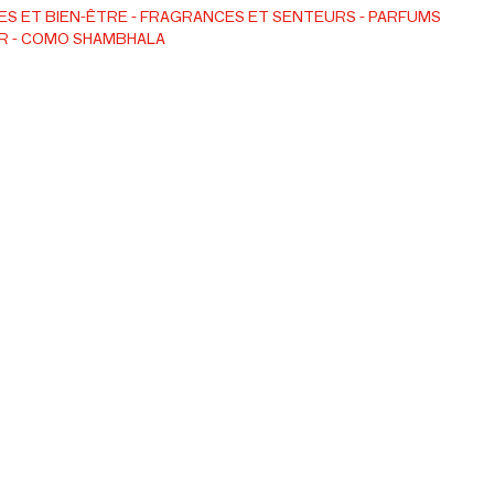
s, il peut également être ajouté à un bain chaud pour
S ET BIEN-ÊTRE
FRAGRANCES ET SENTEURS
PARFUMS
R
COMO SHAMBHALA
s pieds fatigués. Fabriqué en Angleterre, ce mélange
sentielles 100 % pures est végétalien et sans cruauté
animaux, et ne contient pas de produits synthétiques, de
de silicones ou de SLS. Disponible dans un flacon en verre