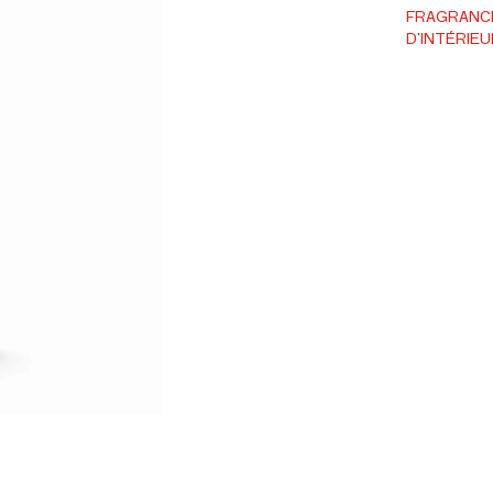
essentielle
FRAGRANCE
D'INTÉRIEU
détendre le
d'huiles es
envers les 
parabènes, 
d