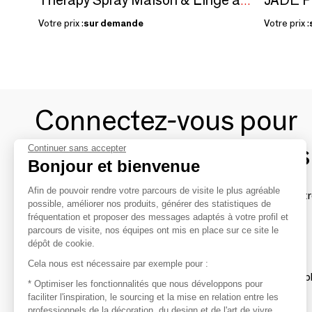
Therapy Spray Maison & Linge aux Huiles Essentielles
Votre prix :
sur demande
Votre prix :
Connectez-vous pour
contacter les marques
Continuer sans accepter
Bonjour et bienvenue
Afin de pouvoir rendre votre parcours de visite le plus agréable
Afin de profiter au mieux de l'expérience MOM et de rentr
possible, améliorer nos produits, générer des statistiques de
avec vos marques préférées, créez-vous un compte.
fréquentation et proposer des messages adaptés à votre profil et
parcours de visite, nos équipes ont mis en place sur ce site le
dépôt de cookie.
Découvrir
Cela nous est nécessaire par exemple pour :
Les produits de milliers de fournisseurs à exp
* Optimiser les fonctionnalités que nous développons pour
faciliter l'inspiration, le sourcing et la mise en relation entre les
professionnels de la décoration, du design et de l'art de vivre
S'inspirer