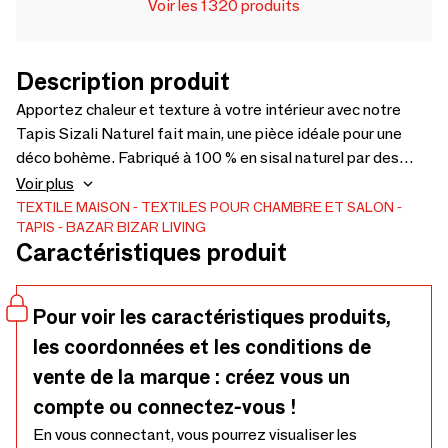
Voir les 1320 produits
Description produit
Apportez chaleur et texture à votre intérieur avec notre
Tapis Sizali Naturel fait main, une pièce idéale pour une
déco bohème. Fabriqué à 100 % en sisal naturel par des
artisans soucieux de l’esthétique, il présente une teinte
Voir plus
neutre et une texture organique permettant une
TEXTILE MAISON
TEXTILES POUR CHAMBRE ET SALON
TAPIS
BAZAR BIZAR LIVING
intégration harmonieuse dans tous types d’espaces, du
Caractéristiques produit
salon à un coin extérieur abrité.Il ajoute profondeur, chaleur
et caractère. Chaque pièce présente de légères variations
naturelles de ton, de texture et de tissage, rendant chaque
Pour voir les caractéristiques produits,
tapis unique et plein de charme artisanal.
les coordonnées et les conditions de
vente de la marque : créez vous un
compte ou connectez-vous !
En vous connectant, vous pourrez visualiser les