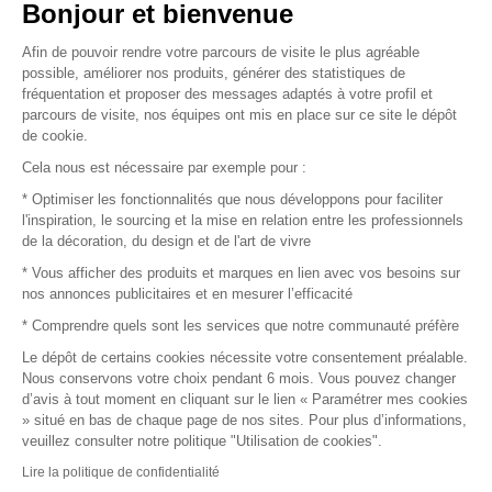
Vendez vos produits
Bonjour et bienvenue
Afin de pouvoir rendre votre parcours de visite le plus agréable
Plan du site
possible, améliorer nos produits, générer des statistiques de
fréquentation et proposer des messages adaptés à votre profil et
parcours de visite, nos équipes ont mis en place sur ce site le dépôt
de cookie.
© 2016 –
Organisation SAFI
Cela nous est nécessaire par exemple pour :
* Optimiser les fonctionnalités que nous développons pour faciliter
Recrutement
l'inspiration, le sourcing et la mise en relation entre les professionnels
de la décoration, du design et de l'art de vivre
Presse
* Vous afficher des produits et marques en lien avec vos besoins sur
nos annonces publicitaires et en mesurer l’efficacité
Devenir partenaire
* Comprendre quels sont les services que notre communauté préfère
Le dépôt de certains cookies nécessite votre consentement préalable.
Mentions légales
Nous conservons votre choix pendant 6 mois. Vous pouvez changer
d’avis à tout moment en cliquant sur le lien « Paramétrer mes cookies
Conditions commerciales
» situé en bas de chaque page de nos sites. Pour plus d’informations,
veuillez consulter notre politique "Utilisation de cookies".
Retours et remboursements
Lire la politique de confidentialité