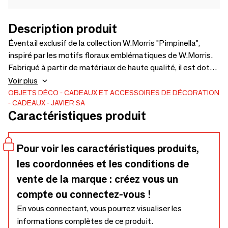
Description produit
Éventail exclusif de la collection W.Morris "Pimpinella",
inspiré par les motifs floraux emblématiques de W.Morris.
Fabriqué à partir de matériaux de haute qualité, il est doté
de tiges robustes et d'un tissu imprimé d'un élégant motif
Voir plus
vintage. Parfait pour ajouter une touche de classe à
OBJETS DÉCO
CADEAUX ET ACCESSOIRES DE DÉCORATION
CADEAUX
JAVIER SA
n'importe quelle occasion. Léger, pratique et intemporel, il
Caractéristiques produit
allie l'art et la fonction.Idéal pour les collectionneurs et les
amateurs de style classique. Procurez-vous les vôtres et
ajoutez une touche sophistiquée à votre look !
Pour voir les caractéristiques produits,
les coordonnées et les conditions de
vente de la marque : créez vous un
compte ou connectez-vous !
En vous connectant, vous pourrez visualiser les
informations complètes de ce produit.