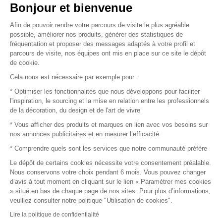
Vendez vos produits
Bonjour et bienvenue
Afin de pouvoir rendre votre parcours de visite le plus agréable
Plan du site
possible, améliorer nos produits, générer des statistiques de
fréquentation et proposer des messages adaptés à votre profil et
parcours de visite, nos équipes ont mis en place sur ce site le dépôt
de cookie.
© 2016 –
Organisation SAFI
Cela nous est nécessaire par exemple pour :
* Optimiser les fonctionnalités que nous développons pour faciliter
Recrutement
l'inspiration, le sourcing et la mise en relation entre les professionnels
de la décoration, du design et de l'art de vivre
Presse
* Vous afficher des produits et marques en lien avec vos besoins sur
nos annonces publicitaires et en mesurer l’efficacité
Devenir partenaire
* Comprendre quels sont les services que notre communauté préfère
Le dépôt de certains cookies nécessite votre consentement préalable.
Mentions légales
Nous conservons votre choix pendant 6 mois. Vous pouvez changer
d’avis à tout moment en cliquant sur le lien « Paramétrer mes cookies
Conditions commerciales
» situé en bas de chaque page de nos sites. Pour plus d’informations,
veuillez consulter notre politique "Utilisation de cookies".
Retours et remboursements
Lire la politique de confidentialité