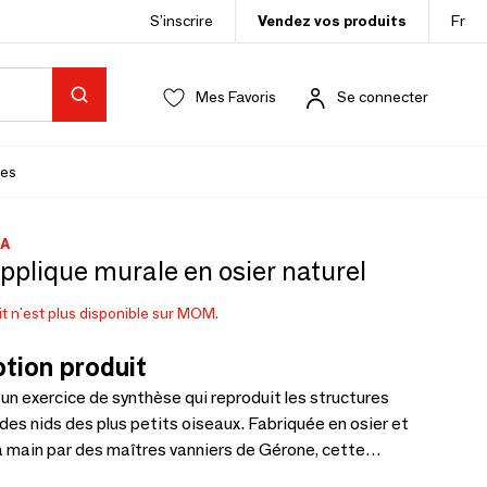
S’inscrire
Vendez vos produits
Fr
Mes Favoris
Se connecter
es
A
pplique murale en osier naturel
t n'est plus disponible sur MOM.
tion produit
n exercice de synthèse qui reproduit les structures
es nids des plus petits oiseaux. Fabriquée en osier et
a main par des maîtres vanniers de Gérone, cette
répond aux exigences de qualité les plus élevées.