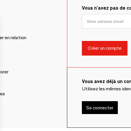
Vous n'avez pas de 
er en relation
lorer
Vous avez déjà un c
Utilisez les mêmes ide
ces
Se connecter