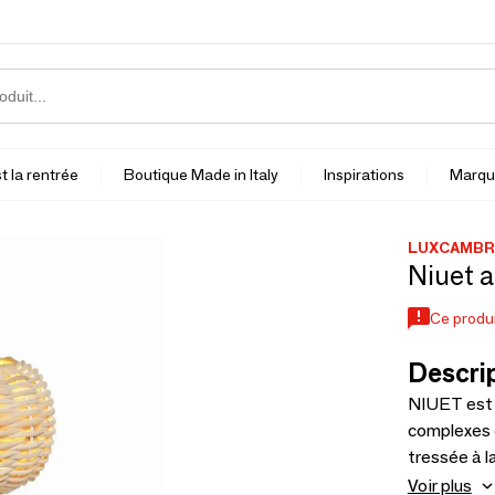
t la rentrée
Boutique Made in Italy
Inspirations
Marqu
LUXCAMBR
Niuet a
Ce produi
Descrip
NIUET est u
complexes d
tressée à l
collection 
Voir plus