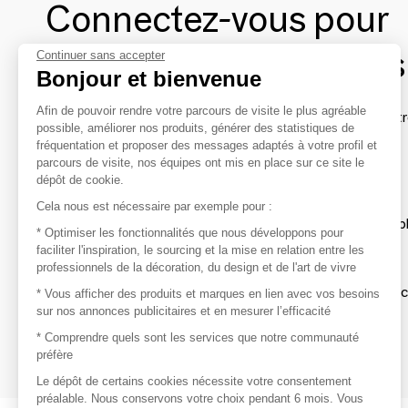
Connectez-vous pour
contacter les marques
Continuer sans accepter
Bonjour et bienvenue
Afin de pouvoir rendre votre parcours de visite le plus agréable
Afin de profiter au mieux de l'expérience MOM et de rentr
possible, améliorer nos produits, générer des statistiques de
avec vos marques préférées, créez-vous un compte.
fréquentation et proposer des messages adaptés à votre profil et
parcours de visite, nos équipes ont mis en place sur ce site le
dépôt de cookie.
Découvrir
Cela nous est nécessaire par exemple pour :
Les produits de milliers de fournisseurs à exp
* Optimiser les fonctionnalités que nous développons pour
faciliter l'inspiration, le sourcing et la mise en relation entre les
professionnels de la décoration, du design et de l'art de vivre
S'inspirer
Inspiration et sélections de produits tendan
* Vous afficher des produits et marques en lien avec vos besoins
sur nos annonces publicitaires et en mesurer l’efficacité
Contacter
* Comprendre quels sont les services que notre communauté
préfère
Prises de contact rapides et simplifiées
Le dépôt de certains cookies nécessite votre consentement
préalable. Nous conservons votre choix pendant 6 mois. Vous