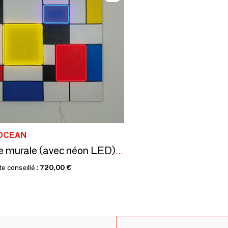
OCEAN
Peinture murale (avec néon LED) - inspirée par Mondrian
te conseillé :
720,00 €