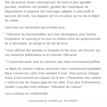
Afin de pouvoir rendre votre parcours de visite le plus agréable
Plan du site
possible, améliorer nos produits, générer des statistiques de
fréquentation et proposer des messages adaptés à votre profil et
parcours de visite, nos équipes ont mis en place sur ce site le dépôt
de cookie.
© 2016 –
Organisation SAFI
Cela nous est nécessaire par exemple pour :
* Optimiser les fonctionnalités que nous développons pour faciliter
Recrutement
l'inspiration, le sourcing et la mise en relation entre les professionnels
de la décoration, du design et de l'art de vivre
Presse
* Vous afficher des produits et marques en lien avec vos besoins sur
nos annonces publicitaires et en mesurer l’efficacité
Devenir partenaire
* Comprendre quels sont les services que notre communauté préfère
Le dépôt de certains cookies nécessite votre consentement préalable.
Mentions légales
Nous conservons votre choix pendant 6 mois. Vous pouvez changer
d’avis à tout moment en cliquant sur le lien « Paramétrer mes cookies
Conditions commerciales
» situé en bas de chaque page de nos sites. Pour plus d’informations,
veuillez consulter notre politique "Utilisation de cookies".
Retours et remboursements
Lire la politique de confidentialité
Piano Analytics
Consentements certifiés par