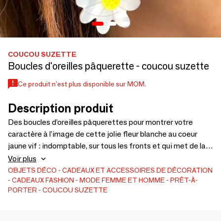
COUCOU SUZETTE
Boucles d'oreilles pâquerette - coucou suzette
Ce produit n'est plus disponible sur MOM.
Description produit
Des boucles d’oreilles pâquerettes pour montrer votre
caractère à l’image de cette jolie fleur blanche au coeur
jaune vif : indomptable, sur tous les fronts et qui met de la
beauté partout où elle est ! Bijoux en forme de pâquerette.
Voir plus
Boucles d'oreilles fleurs
OBJETS DÉCO
CADEAUX ET ACCESSOIRES DE DÉCORATION
CADEAUX
FASHION
MODE FEMME ET HOMME
PRÊT-À-
PORTER
COUCOU SUZETTE