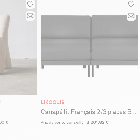
U
LIKOOLIS
Canapé lit Français 2/3 places BOSS DUO 160 MEDIUM accoudoirs amovibles : Coloris - Cuir-artificiel / NOIR - COMBI - NOIR
00 €
Prix de vente conseillé :
2 201,82 €