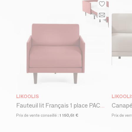
LIKOOLIS
LIKOOLI
Fauteuil lit Français 1 place PACHA 70 MEDIUM accoudoirs amovibles : Coloris - Velours Brunei / 33 - BLEU CANARD
Prix de vente conseillé :
1 150,61 €
Prix de ven