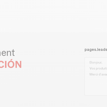
ment
pages.lead
CIÓN