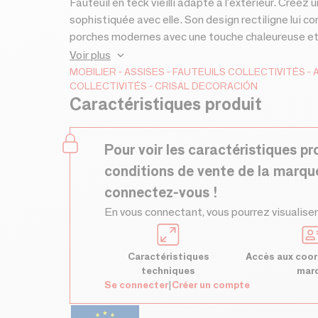
Fauteuil en teck vieilli adapté à l'extérieur. Crée
sophistiquée avec elle. Son design rectiligne lui co
porches modernes avec une touche chaleureuse et n
disponible sous forme de canapé pour créer un en
Voir plus
séparément. Dimensions : 85,5 x 83 x 69,5. Hauteur 
MOBILIER
ASSISES
FAUTEUILS
COLLECTIVITÉS
COLLECTIVITÉS
CRISAL DECORACIÓN
Caractéristiques produit
Pour voir les caractéristiques pr
conditions de vente de la marqu
connectez-vous !
En vous connectant, vous pourrez visualiser
Caractéristiques
Accès aux coor
techniques
mar
Se connecter
|
Créer un compte