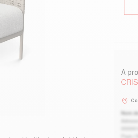
A pr
CRI
Co
Nom de
Adresse
00000 V
Pays / 