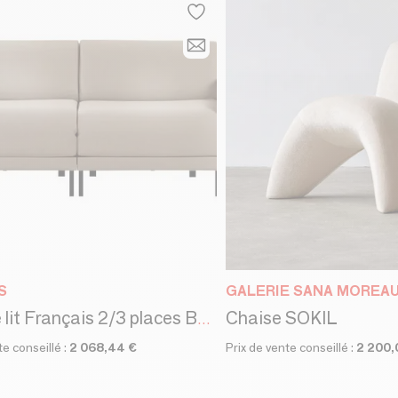
S
GALERIE SANA MOREA
Chaise SOKIL
Canapé lit Français 2/3 places BOSS DUO 160 MEDIUM accoudoirs amovibles : Coloris - Tissu / MARRON CHINé - Filo - Taupe
te conseillé :
2 068,44 €
Prix de vente conseillé :
2 200,