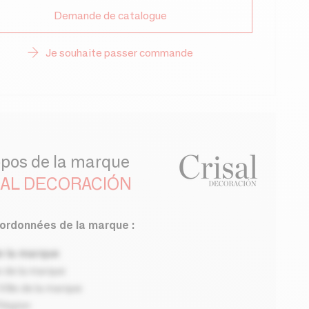
Demande de catalogue
Je souhaite passer commande
opos de la marque
SAL DECORACIÓN
ordonnées de la marque :
 la marque
 de la marque
ille de la marque
Région