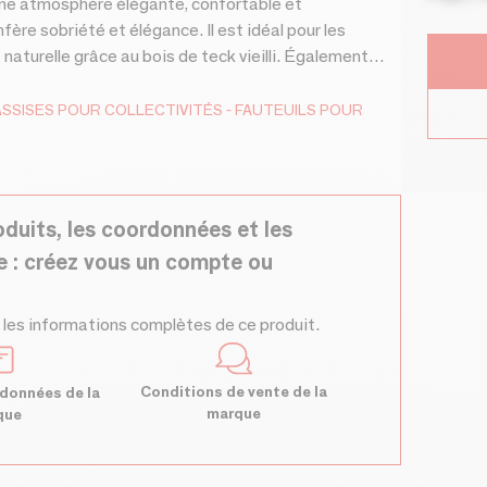
z une atmosphère élégante, confortable et
nfère sobriété et élégance. Il est idéal pour les
aturelle grâce au bois de teck vieilli. Également
semble extérieur dans votre espace détente. Vendu
du siège : 47 (prix hors travail)
ASSISES POUR COLLECTIVITÉS
FAUTEUILS POUR
oduits, les coordonnées et les
e : créez vous un compte ou
 les informations complètes de ce produit.
Conditions de vente de la
données de la
marque
que