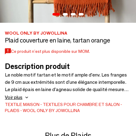
WOOL ONLY BY JOWOLLINA
Plaid couverture en laine, tartan orange
Ce produit n'est plus disponible sur MOM.
Description produit
Le noble motif tartan et le motif ample d'env. Les franges
de 9 cm aux extrémités sont d'une élégance intemporelle.
Le plaid épais en laine d'agneau solide de qualité mesure
env. 5 mm d'épaisseur, tombe très doucement et est câlin.
Voir plus
Taille : 140 x 200 cm (avec franges d'environ 9 cm) Poids :
TEXTILE MAISON
TEXTILES POUR CHAMBRE ET SALON
PLAIDS
WOOL ONLY BY JOWOLLINA
env. 1.200 g, env. 380g/m2
Plus de Plaids