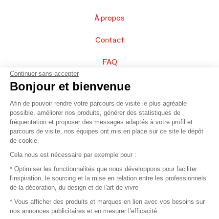
À propos
Contact
FAQ
Continuer sans accepter
Vendez vos produits
Bonjour et bienvenue
Afin de pouvoir rendre votre parcours de visite le plus agréable
Plan du site
possible, améliorer nos produits, générer des statistiques de
fréquentation et proposer des messages adaptés à votre profil et
parcours de visite, nos équipes ont mis en place sur ce site le dépôt
de cookie.
© 2016 –
Organisation SAFI
Cela nous est nécessaire par exemple pour :
* Optimiser les fonctionnalités que nous développons pour faciliter
Recrutement
l'inspiration, le sourcing et la mise en relation entre les professionnels
de la décoration, du design et de l'art de vivre
Presse
* Vous afficher des produits et marques en lien avec vos besoins sur
nos annonces publicitaires et en mesurer l’efficacité
Devenir partenaire