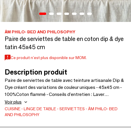
ÂM PHILO- BED AND PHILOSOPHY
Paire de serviettes de table en coton dip & dye
tatin 45x45 cm
Ce produit n'est plus disponible sur MOM.
Description produit
Paire de serviettes de table avec teinture artisanale Dip &
Dye créant des variations de couleur uniques - 45x45 cm -
100%Coton flammé - Conseils d'entretien : Laver
séparément - Lavage délicat à 30°C maximum.
Voir plus
CUISINE
LINGE DE TABLE
SERVIETTES
ÂM PHILO- BED
AND PHILOSOPHY