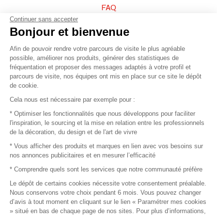
FAQ
Continuer sans accepter
Vendez vos produits
Bonjour et bienvenue
Afin de pouvoir rendre votre parcours de visite le plus agréable
Plan du site
possible, améliorer nos produits, générer des statistiques de
fréquentation et proposer des messages adaptés à votre profil et
parcours de visite, nos équipes ont mis en place sur ce site le dépôt
de cookie.
© 2016 –
Organisation SAFI
Cela nous est nécessaire par exemple pour :
* Optimiser les fonctionnalités que nous développons pour faciliter
Recrutement
l'inspiration, le sourcing et la mise en relation entre les professionnels
de la décoration, du design et de l'art de vivre
Presse
* Vous afficher des produits et marques en lien avec vos besoins sur
nos annonces publicitaires et en mesurer l’efficacité
Devenir partenaire
* Comprendre quels sont les services que notre communauté préfère
Le dépôt de certains cookies nécessite votre consentement préalable.
Mentions légales
Nous conservons votre choix pendant 6 mois. Vous pouvez changer
d’avis à tout moment en cliquant sur le lien « Paramétrer mes cookies
Conditions commerciales
» situé en bas de chaque page de nos sites. Pour plus d’informations,