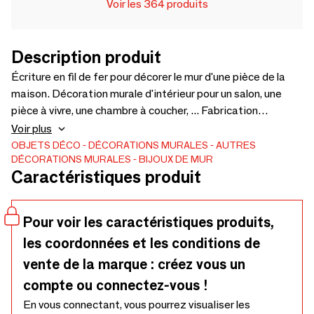
Voir les 364 produits
Description produit
Écriture en fil de fer pour décorer le mur d'une pièce de la
maison. Décoration murale d'intérieur pour un salon, une
pièce à vivre, une chambre à coucher, ... Fabrication
artisanale et française 🇫🇷. Artisanat d'art. Présentée
Voir plus
dans une jolie pochette. Punaises noires fournies pour la
OBJETS DÉCO
DÉCORATIONS MURALES
AUTRES
DÉCORATIONS MURALES
BIJOUX DE MUR
fixation. Bijoux de mur et si les murs portaient des bijoux ...
Caractéristiques produit
Traité anti-corrosion. Dimensions : Ligne 1 : environ 29 x 8
cm Ligne 2 : environ 35 x 8 cm Les dimensions peuvent
légèrement varier.
Pour voir les caractéristiques produits,
les coordonnées et les conditions de
vente de la marque : créez vous un
compte ou connectez-vous !
En vous connectant, vous pourrez visualiser les