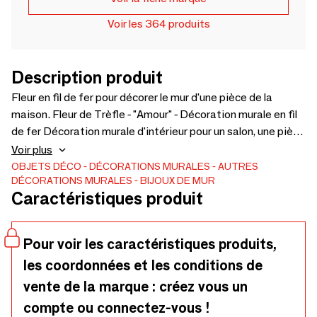
Voir les 364 produits
Description produit
Fleur en fil de fer pour décorer le mur d'une pièce de la
maison. Fleur de Trèfle - "Amour" - Décoration murale en fil
de fer Décoration murale d'intérieur pour un salon, une pièce
à vivre, une chambre à coucher, ... Fabrication artisanale et
Voir plus
française 🇫🇷. Artisanat d'art. Présentée dans une jolie
OBJETS DÉCO
DÉCORATIONS MURALES
AUTRES
DÉCORATIONS MURALES
BIJOUX DE MUR
pochette. Punaises noires fournies pour la fixation. Traité
Caractéristiques produit
anti-corrosion. Bijoux de mur et si les murs portaient des
bijoux ... Dimensions : environ 42 x 16 cm Les dimensions
peuvent légèrement varier. Ces articles sont réservés à la
Pour voir les caractéristiques produits,
décoration d’intérieur.
les coordonnées et les conditions de
vente de la marque : créez vous un
compte ou connectez-vous !