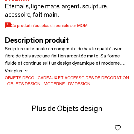
Eternal s, ligne mate, argent. sculpture,
acessoire, fait main.
Ce produit n'est plus disponible sur MOM.
Description produit
Sculpture artisanale en composite de haute qualité avec
fibre de bois avec une finition argentée mate. Sa forme
fluide et continue suit un design dynamique et moderne.
Les lignes épurées appliquées à la main et la surface lisse
Voir plus
soulignent son esthétique minimaliste
OBJETS DÉCO
CADEAUX ET ACCESSOIRES DE DÉCORATION
OBJETS DESIGN
MODERNE
DV DESIGN
Plus de Objets design