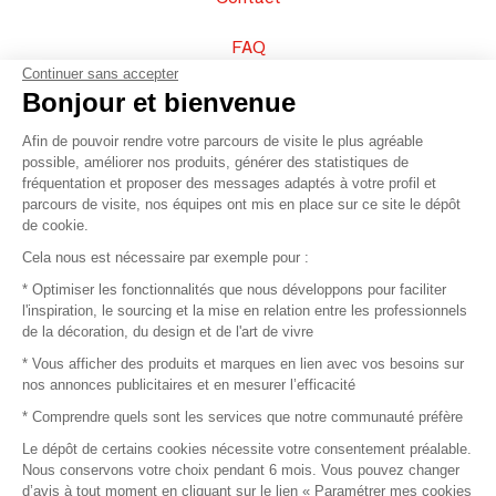
FAQ
Continuer sans accepter
Vendez vos produits
Bonjour et bienvenue
Afin de pouvoir rendre votre parcours de visite le plus agréable
Plan du site
possible, améliorer nos produits, générer des statistiques de
fréquentation et proposer des messages adaptés à votre profil et
parcours de visite, nos équipes ont mis en place sur ce site le dépôt
de cookie.
© 2016 –
Organisation SAFI
Cela nous est nécessaire par exemple pour :
* Optimiser les fonctionnalités que nous développons pour faciliter
Recrutement
l'inspiration, le sourcing et la mise en relation entre les professionnels
de la décoration, du design et de l'art de vivre
Presse
* Vous afficher des produits et marques en lien avec vos besoins sur
nos annonces publicitaires et en mesurer l’efficacité
Devenir partenaire
* Comprendre quels sont les services que notre communauté préfère
Le dépôt de certains cookies nécessite votre consentement préalable.
Mentions légales
Nous conservons votre choix pendant 6 mois. Vous pouvez changer
d’avis à tout moment en cliquant sur le lien « Paramétrer mes cookies