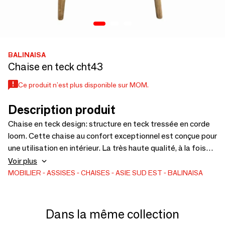
BALINAISA
Chaise en teck cht43
Ce produit n'est plus disponible sur MOM.
Description produit
Chaise en teck design: structure en teck tressée en corde
loom. Cette chaise au confort exceptionnel est conçue pour
une utilisation en intérieur. La très haute qualité, à la fois
des matériaux, de la conception et du design, vous assurent
Voir plus
l'acquisition d'une chaise d'exception qui durera dans le
MOBILIER
ASSISES
CHAISES
ASIE SUD EST
BALINAISA
temps et embellira votre espace de vie ou de réception.
Dans la même collection