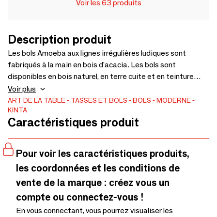
Voir les 63 produits
Description produit
Les bols Amoeba aux lignes irrégulières ludiques sont
fabriqués à la main en bois d'acacia. Les bols sont
disponibles en bois naturel, en terre cuite et en teinture
noire. Bols idéaux à utiliser comme corbeille à fruits ou pour
Voir plus
servir du pain. Ils ont été soigneusement fabriqués à la main
ART DE LA TABLE
TASSES ET BOLS
BOLS
MODERNE
KINTA
par des artisans philippins à partir de bois récolté de
Caractéristiques produit
manière durable et d'arbres replantés. Sécurité alimentaire
et commerce équitable.
Pour voir les caractéristiques produits,
les coordonnées et les conditions de
vente de la marque : créez vous un
compte ou connectez-vous !
En vous connectant, vous pourrez visualiser les