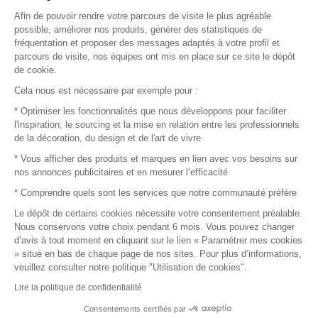
Afin de pouvoir rendre votre parcours de visite le plus agréable
Plan du site
possible, améliorer nos produits, générer des statistiques de
fréquentation et proposer des messages adaptés à votre profil et
parcours de visite, nos équipes ont mis en place sur ce site le dépôt
de cookie.
© 2016 –
Organisation SAFI
Cela nous est nécessaire par exemple pour :
* Optimiser les fonctionnalités que nous développons pour faciliter
Recrutement
l'inspiration, le sourcing et la mise en relation entre les professionnels
de la décoration, du design et de l'art de vivre
Presse
* Vous afficher des produits et marques en lien avec vos besoins sur
nos annonces publicitaires et en mesurer l’efficacité
Devenir partenaire
* Comprendre quels sont les services que notre communauté préfère
Le dépôt de certains cookies nécessite votre consentement préalable.
Mentions légales
Nous conservons votre choix pendant 6 mois. Vous pouvez changer
d’avis à tout moment en cliquant sur le lien « Paramétrer mes cookies
Conditions commerciales
» situé en bas de chaque page de nos sites. Pour plus d’informations,
veuillez consulter notre politique "Utilisation de cookies".
Retours et remboursements
Lire la politique de confidentialité
Piano Analytics
Consentements certifiés par