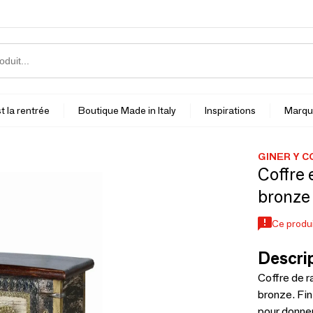
t la rentrée
Boutique Made in Italy
Inspirations
Marqu
GINER Y 
Coffre 
bronze
Ce produi
Descrip
Coffre de 
bronze. Fin
pour donner