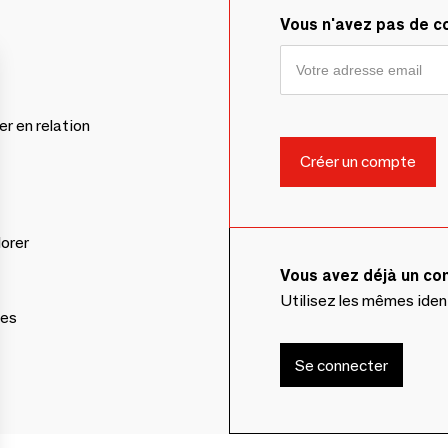
Vous n'avez pas de 
er en relation
lorer
Vous avez déjà un c
Utilisez les mêmes ide
ces
Se connecter