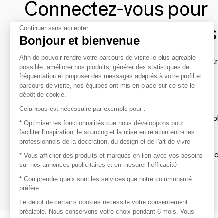
Connectez-vous pour
contacter les marques
Continuer sans accepter
Bonjour et bienvenue
Afin de pouvoir rendre votre parcours de visite le plus agréable
Afin de profiter au mieux de l'expérience MOM et de rentr
possible, améliorer nos produits, générer des statistiques de
avec vos marques préférées, créez-vous un compte.
fréquentation et proposer des messages adaptés à votre profil et
parcours de visite, nos équipes ont mis en place sur ce site le
dépôt de cookie.
Découvrir
Cela nous est nécessaire par exemple pour :
Les produits de milliers de fournisseurs à exp
* Optimiser les fonctionnalités que nous développons pour
faciliter l'inspiration, le sourcing et la mise en relation entre les
professionnels de la décoration, du design et de l'art de vivre
S'inspirer
Inspiration et sélections de produits tendan
* Vous afficher des produits et marques en lien avec vos besoins
sur nos annonces publicitaires et en mesurer l’efficacité
Contacter
* Comprendre quels sont les services que notre communauté
préfère
Prises de contact rapides et simplifiées
Le dépôt de certains cookies nécessite votre consentement
préalable. Nous conservons votre choix pendant 6 mois. Vous