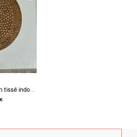
Petit bol évasé en rotin tissé indonésien D20 H6
 €