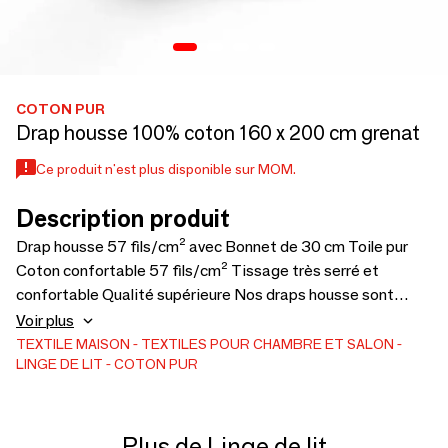
COTON PUR
Drap housse 100% coton 160 x 200 cm grenat
Ce produit n'est plus disponible sur MOM.
Description produit
Drap housse 57 fils/cm² avec Bonnet de 30 cm Toile pur
Coton confortable 57 fils/cm² Tissage très serré et
confortable Qualité supérieure Nos draps housse sont
tissés avec des fils de Coton sélectionnés de haute qualité
Voir plus
Conseil entretien : Lavable en machine à 40° Repassage
TEXTILE MAISON
TEXTILES POUR CHAMBRE ET SALON
LINGE DE LIT
COTON PUR
autorisé Séchage machine autorisé
Plus de Linge de lit