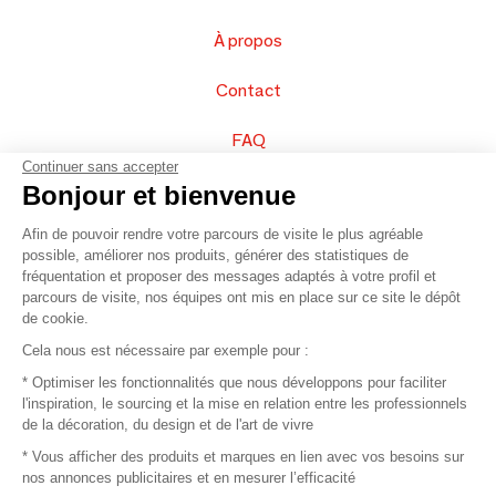
À propos
Contact
FAQ
Continuer sans accepter
Vendez vos produits
Bonjour et bienvenue
Afin de pouvoir rendre votre parcours de visite le plus agréable
Plan du site
possible, améliorer nos produits, générer des statistiques de
fréquentation et proposer des messages adaptés à votre profil et
parcours de visite, nos équipes ont mis en place sur ce site le dépôt
de cookie.
© 2016 –
Organisation SAFI
Cela nous est nécessaire par exemple pour :
* Optimiser les fonctionnalités que nous développons pour faciliter
Recrutement
l'inspiration, le sourcing et la mise en relation entre les professionnels
de la décoration, du design et de l'art de vivre
Presse
* Vous afficher des produits et marques en lien avec vos besoins sur
nos annonces publicitaires et en mesurer l’efficacité
Devenir partenaire