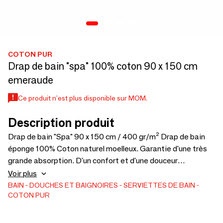
COTON PUR
Drap de bain "spa" 100% coton 90 x 150 cm
emeraude
Ce produit n'est plus disponible sur MOM.
Description produit
Drap de bain "Spa" 90 x 150 cm / 400 gr/m² Drap de bain
éponge 100% Coton naturel moelleux. Garantie d'une très
grande absorption. D'un confort et d'une douceur
exceptionnels. Ce drap de bain éponge convient pour des
Voir plus
usages fréquents et a été conçu pour préserver sa couleur
BAIN
DOUCHES ET BAIGNOIRES
SERVIETTES DE BAIN
COTON PUR
même après plusieurs cycles de lavage. Existe également
en: Serviette de toilette "Spa" 100% Coton 50 x 100 cm cm
Drap de douche "Spa" 100% Coton 70 x 140 cmcm