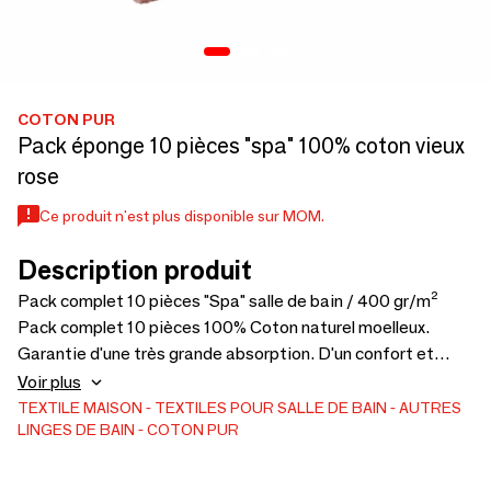
COTON PUR
Pack éponge 10 pièces "spa" 100% coton vieux
rose
Ce produit n'est plus disponible sur MOM.
Description produit
Pack complet 10 pièces "Spa" salle de bain / 400 gr/m²
Pack complet 10 pièces 100% Coton naturel moelleux.
Garantie d'une très grande absorption. D'un confort et
d'une douceur exceptionnels. Ce pack complet 10 pièces
Voir plus
convient pour des usages fréquents et a été conçu pour
TEXTILE MAISON
TEXTILES POUR SALLE DE BAIN
AUTRES
LINGES DE BAIN
COTON PUR
préserver sa couleur même après plusieurs cycles de lavage.
Ensemble composé de: 3 Serviettes de toilette 50 x 100
cm 1 Drap de douche "Spa" 100% Coton 70 x 140 cmcm 1