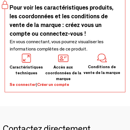
CoolPass Fabric - Moisture-wicking material keeps you cool
Pour voir les caractéristiques produits,
and dry, even in stuffy cabin air - Innovative Memory Foam
les coordonnées et les conditions de
Formula - Slow-rebound memory foam engineered for firm,
long-lasting comfort
vente de la marque : créez vous un
compte ou connectez-vous !
En vous connectant, vous pourrez visualiser les
informations complètes de ce produit.
Conditions de
Caractéristiques
Accès aux
vente de la marque
techniques
coordonnées de la
marque
Se connecter
|
Créer un compte
Contactez directement