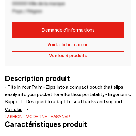
00000 Ville de la marque
Pays / Région
Demande d'informations
Voir la fiche marque
Voir les 3 produits
Description produit
- Fits in Your Palm - Zips into a compact pouch that slips
easily into your pocket for effortless portability - Ergonomic
Support - Designed to adapt to seat backs and support
your chin, preventing your head and neck from falling
Voir plus
forward or sideways - Perfect Fit for Every Neck - Available
FASHION
MODERNE
EASYNAP
Caractéristiques produit
in three sizes with a patented adjustable strap for a
custom fit around your neck and shoulders - Breathable