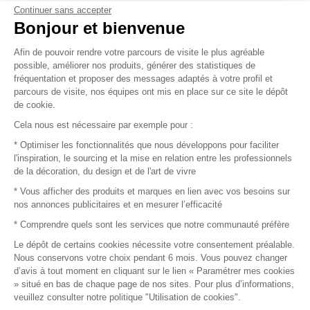
Continuer sans accepter
Vendez vos produits
Bonjour et bienvenue
Afin de pouvoir rendre votre parcours de visite le plus agréable
Plan du site
possible, améliorer nos produits, générer des statistiques de
fréquentation et proposer des messages adaptés à votre profil et
parcours de visite, nos équipes ont mis en place sur ce site le dépôt
de cookie.
© 2016 –
Organisation SAFI
Cela nous est nécessaire par exemple pour :
* Optimiser les fonctionnalités que nous développons pour faciliter
Recrutement
l'inspiration, le sourcing et la mise en relation entre les professionnels
de la décoration, du design et de l'art de vivre
Presse
* Vous afficher des produits et marques en lien avec vos besoins sur
nos annonces publicitaires et en mesurer l’efficacité
Devenir partenaire
* Comprendre quels sont les services que notre communauté préfère
Le dépôt de certains cookies nécessite votre consentement préalable.
Mentions légales
Nous conservons votre choix pendant 6 mois. Vous pouvez changer
d’avis à tout moment en cliquant sur le lien « Paramétrer mes cookies
Conditions commerciales
» situé en bas de chaque page de nos sites. Pour plus d’informations,
veuillez consulter notre politique "Utilisation de cookies".
Retours et remboursements