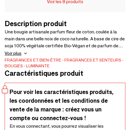
Voir les 8 produits
Description produit
Une bougie artisanale parfum fleur de coton, coulée à la
main dans une belle noix de coco naturelle. A base de cire de
soja 100% végétale certifiée Bio-Végan et de parfum de
Grasse. Fabrication française. Votre coffret contient votre
Voir plus
bougie parfumée, ses graines surprises, le sachet de
FRAGRANCES ET BIEN-ÊTRE
FRAGRANCES ET SENTEURS
BOUGIES
LUMINANTE
terreau bio, ainsi que le mode d’emploi pour transformer
Caractéristiques produit
votre bougie en plante après avoir été consumée. Les
photos sont non contractuelles car nos bougies étant
artisanales, elles sont toutes uniques.
Pour voir les caractéristiques produits,
les coordonnées et les conditions de
vente de la marque : créez vous un
compte ou connectez-vous !
En vous connectant, vous pourrez visualiser les