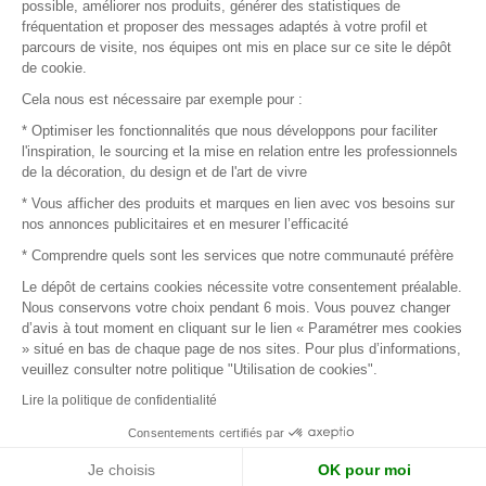
possible, améliorer nos produits, générer des statistiques de
fréquentation et proposer des messages adaptés à votre profil et
parcours de visite, nos équipes ont mis en place sur ce site le dépôt
de cookie.
© 2016 –
Organisation SAFI
Cela nous est nécessaire par exemple pour :
* Optimiser les fonctionnalités que nous développons pour faciliter
Recrutement
l'inspiration, le sourcing et la mise en relation entre les professionnels
de la décoration, du design et de l'art de vivre
Presse
* Vous afficher des produits et marques en lien avec vos besoins sur
nos annonces publicitaires et en mesurer l’efficacité
Devenir partenaire
* Comprendre quels sont les services que notre communauté préfère
Le dépôt de certains cookies nécessite votre consentement préalable.
Mentions légales
Nous conservons votre choix pendant 6 mois. Vous pouvez changer
d’avis à tout moment en cliquant sur le lien « Paramétrer mes cookies
Conditions commerciales
» situé en bas de chaque page de nos sites. Pour plus d’informations,
veuillez consulter notre politique "Utilisation de cookies".
Retours et remboursements
Lire la politique de confidentialité
Piano Analytics
Consentements certifiés par
Je choisis
OK pour moi