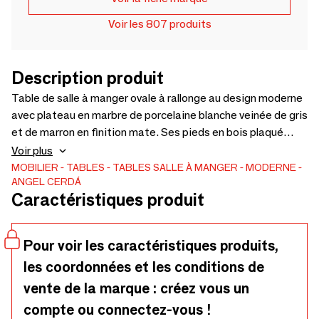
Voir les 807 produits
Description produit
Table de salle à manger ovale à rallonge au design moderne
avec plateau en marbre de porcelaine blanche veinée de gris
et de marron en finition mate. Ses pieds en bois plaqué
noyer naturel, sa base en acier inoxydable peinte à l'époxy
Voir plus
noir et son adaptabilité en font un meuble fonctionnel et
MOBILIER
TABLES
TABLES SALLE À MANGER
MODERNE
ANGEL CERDÁ
polyvalent pour un usage quotidien.
Caractéristiques produit
Pour voir les caractéristiques produits,
les coordonnées et les conditions de
vente de la marque : créez vous un
compte ou connectez-vous !