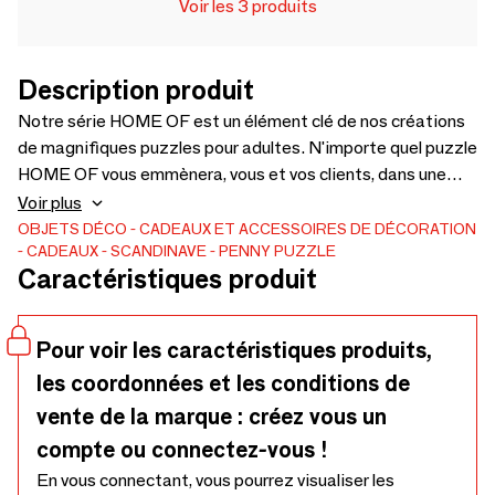
Voir les 3 produits
Description produit
Notre série HOME OF est un élément clé de nos créations
de magnifiques puzzles pour adultes. N'importe quel puzzle
HOME OF vous emmènera, vous et vos clients, dans une
nouvelle ville, à travers un voyage littéraire ou dans un autre
Voir plus
endroit au moins aussi incroyable. Chaque illustration est
OBJETS DÉCO
CADEAUX ET ACCESSOIRES DE DÉCORATION
CADEAUX
SCANDINAVE
PENNY PUZZLE
créée avec le plus grand soin pour les traditions,
Caractéristiques produit
l'architecture et l'histoire locales. Notre série de puzzles
HOME OF compte 1000 et 2000 pièces. Fabriqué en
Europe et illustré par des femmes. Les titres disponibles
Pour voir les caractéristiques produits,
sont : HOME OF HAMLET, HOME OF A KING, HOME OF
les coordonnées et les conditions de
FAIRYTALES, HOME OF FASHION (Paris)
vente de la marque : créez vous un
compte ou connectez-vous !
En vous connectant, vous pourrez visualiser les