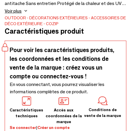
antitache Sans entretien Protégé de la chaleur et des UV
Excellente résistance aux moisissures Ne se déchire pas,
Voir plus
ne se étend pas Sèche rapidement Haute résilience 100%
OUTDOOR
DÉCORATIONS EXTÉRIEURES
ACCESSOIRES DE
DÉCO EXTÉRIEURE
COZIP
fabriqué en France Précontrainte textile Garantie 5 ans
Caractéristiques produit
(voir conditions de garantie) Certifié Origine France
Garantie
Pour voir les caractéristiques produits,
les coordonnées et les conditions de
vente de la marque : créez vous un
compte ou connectez-vous !
En vous connectant, vous pourrez visualiser les
informations complètes de ce produit.
Conditions de
Caractéristiques
Accès aux
vente de la marque
techniques
coordonnées de la
marque
Se connecter
|
Créer un compte