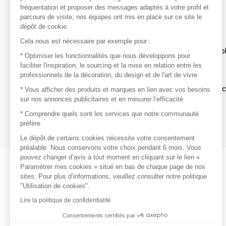
avec vos marques préférées, créez-vous un compte.
fréquentation et proposer des messages adaptés à votre profil et
parcours de visite, nos équipes ont mis en place sur ce site le
dépôt de cookie.
Découvrir
Cela nous est nécessaire par exemple pour :
Les produits de milliers de fournisseurs à exp
* Optimiser les fonctionnalités que nous développons pour
faciliter l'inspiration, le sourcing et la mise en relation entre les
professionnels de la décoration, du design et de l'art de vivre
S'inspirer
Inspiration et sélections de produits tendan
* Vous afficher des produits et marques en lien avec vos besoins
sur nos annonces publicitaires et en mesurer l’efficacité
Contacter
* Comprendre quels sont les services que notre communauté
préfère
Prises de contact rapides et simplifiées
Le dépôt de certains cookies nécessite votre consentement
préalable. Nous conservons votre choix pendant 6 mois. Vous
pouvez changer d’avis à tout moment en cliquant sur le lien «
Paramétrer mes cookies » situé en bas de chaque page de nos
sites. Pour plus d’informations, veuillez consulter notre politique
"Utilisation de cookies".
Lire la politique de confidentialité
Consentements certifiés par