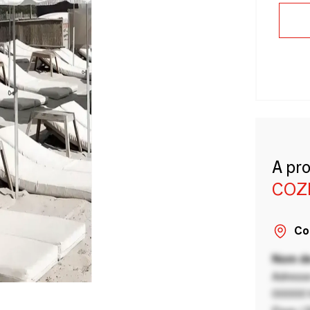
A pr
COZ
Co
Nom de
Adresse
00000 V