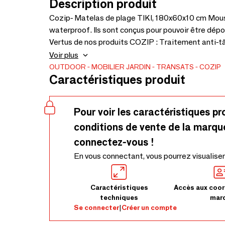
Description produit
Cozip- Matelas de plage TIKI, 180x60x10 cm Mous
waterproof. Ils sont conçus pour pouvoir être dépo
Vertus de nos produits COZIP : Traitement anti-t
Excellente résistance aux moisissures Ne se déch
Voir plus
résilience Garantie 5 ans (voir conditions de garan
OUTDOOR
MOBILIER JARDIN
TRANSATS
COZIP
Caractéristiques produit
Pour voir les caractéristiques pr
conditions de vente de la marqu
connectez-vous !
En vous connectant, vous pourrez visualiser
Caractéristiques
Accès aux coor
techniques
mar
Se connecter
|
Créer un compte