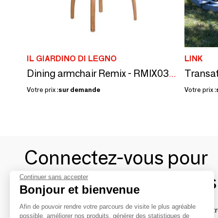
IL GIARDINO DI LEGNO
LINK
Transat
Dining armchair Remix - RMIX0386
Votre prix :
sur demande
Votre prix :
Connectez-vous pour
contacter les marques
Continuer sans accepter
Bonjour et bienvenue
Afin de pouvoir rendre votre parcours de visite le plus agréable
Afin de profiter au mieux de l'expérience MOM et de rentr
possible, améliorer nos produits, générer des statistiques de