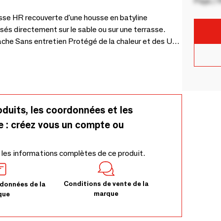
Pays / 
se HR recouverte d'une housse en batyline
sés directement sur le sable ou sur une terrasse.
âche Sans entretien Protégé de la chaleur et des UV
ire pas, ne se détend pas Sèche rapidement Haute
tie). Certifiés Origine France Garantie
oduits, les coordonnées et les
e : créez vous un compte ou
 les informations complètes de ce produit.
Conditions de vente de la
données de la
marque
que