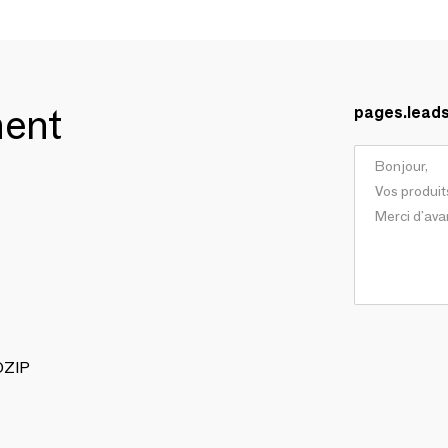
ment
pages.lead
OZIP