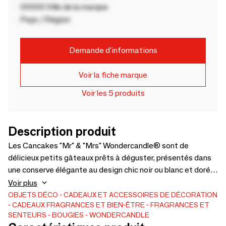
00000 Ville de la marque
Pays / Région
Demande d'informations
Voir la fiche marque
Voir les 5 produits
Description produit
Les Cancakes "Mr" & "Mrs" Wondercandle® sont de
délicieux petits gâteaux prêts à déguster, présentés dans
une conserve élégante au design chic noir ou blanc et doré.
Idéal pour un mariage, des fiançailles ou comme cadeau
Voir plus
original de couple, chaque gâteau contient une bougie
OBJETS DÉCO
CADEAUX ET ACCESSOIRES DE DÉCORATION
CADEAUX
FRAGRANCES ET BIEN-ÊTRE
FRAGRANCES ET
étincelante pour une surprise gourmande et festive.
SENTEURS
BOUGIES
WONDERCANDLE
Fabriqué en Allemagne, prêt à offrir avec style !