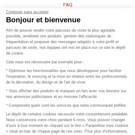
FAQ
Continuer sans accepter
Vendez vos produits
Bonjour et bienvenue
Afin de pouvoir rendre votre parcours de visite le plus agréable
Plan du site
possible, améliorer nos produits, générer des statistiques de
fréquentation et proposer des messages adaptés à votre profil et
parcours de visite, nos équipes ont mis en place sur ce site le dépôt
de cookie.
© 2016 –
Organisation SAFI
Cela nous est nécessaire par exemple pour :
* Optimiser les fonctionnalités que nous développons pour faciliter
Recrutement
l'inspiration, le sourcing et la mise en relation entre les professionnels
de la décoration, du design et de l'art de vivre
Presse
* Vous afficher des produits et marques en lien avec vos besoins sur
nos annonces publicitaires et en mesurer l’efficacité
Devenir partenaire
* Comprendre quels sont les services que notre communauté préfère
Le dépôt de certains cookies nécessite votre consentement préalable.
Mentions légales
Nous conservons votre choix pendant 6 mois. Vous pouvez changer
d’avis à tout moment en cliquant sur le lien « Paramétrer mes cookies
Conditions commerciales
» situé en bas de chaque page de nos sites. Pour plus d’informations,