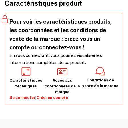
Caractéristiques produit
marquer un petit moment de joie, ces cadeaux originaux
sont fabriqués en Allemagne et prêts à offrir. Un concentré
de surprise, de gourmandise et d’émotion à partager !
Pour voir les caractéristiques produits,
les coordonnées et les conditions de
vente de la marque : créez vous un
compte ou connectez-vous !
En vous connectant, vous pourrez visualiser les
informations complètes de ce produit.
Conditions de
Caractéristiques
Accès aux
vente de la marque
techniques
coordonnées de la
marque
Se connecter
|
Créer un compte