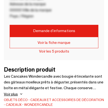
Adresse de la marque
00000 Ville de la marque
Pays / Région
Demande d'informations
Voir la fiche marque
Voir les 5 produits
Description produit
Les Cancakes Wondercandle avec bougie étincelante sont
des gâteaux moelleux prêts à déguster, présentés dans une
boîte en métal élégante et festive. Chaque conserve
contient un délicieux gâteau (goût variable selon le modèle)
Voir plus
et une bougie étincelante en forme d’étoile ou de cœur.
OBJETS DÉCO
CADEAUX ET ACCESSOIRES DE DÉCORATION
CADEAUX
WONDERCANDLE
Parfaits pour souhaiter un joyeux anniversaire, dire merci ou