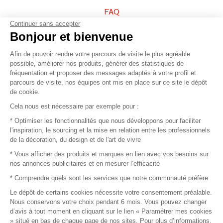
FAQ
Continuer sans accepter
Vendez vos produits
Bonjour et bienvenue
Afin de pouvoir rendre votre parcours de visite le plus agréable
Plan du site
possible, améliorer nos produits, générer des statistiques de
fréquentation et proposer des messages adaptés à votre profil et
parcours de visite, nos équipes ont mis en place sur ce site le dépôt
de cookie.
© 2016 –
Organisation SAFI
Cela nous est nécessaire par exemple pour :
* Optimiser les fonctionnalités que nous développons pour faciliter
Recrutement
l'inspiration, le sourcing et la mise en relation entre les professionnels
de la décoration, du design et de l'art de vivre
Presse
* Vous afficher des produits et marques en lien avec vos besoins sur
nos annonces publicitaires et en mesurer l’efficacité
Devenir partenaire
* Comprendre quels sont les services que notre communauté préfère
Le dépôt de certains cookies nécessite votre consentement préalable.
Mentions légales
Nous conservons votre choix pendant 6 mois. Vous pouvez changer
d’avis à tout moment en cliquant sur le lien « Paramétrer mes cookies
Conditions commerciales
» situé en bas de chaque page de nos sites. Pour plus d’informations,