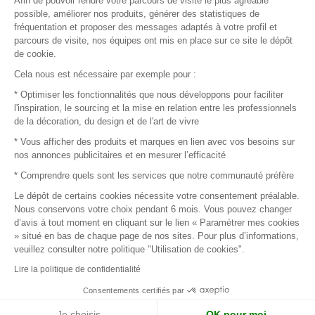
Afin de pouvoir rendre votre parcours de visite le plus agréable
Plan du site
possible, améliorer nos produits, générer des statistiques de
fréquentation et proposer des messages adaptés à votre profil et
parcours de visite, nos équipes ont mis en place sur ce site le dépôt
de cookie.
© 2016 –
Organisation SAFI
Cela nous est nécessaire par exemple pour :
* Optimiser les fonctionnalités que nous développons pour faciliter
Recrutement
l'inspiration, le sourcing et la mise en relation entre les professionnels
de la décoration, du design et de l'art de vivre
Presse
* Vous afficher des produits et marques en lien avec vos besoins sur
nos annonces publicitaires et en mesurer l’efficacité
Devenir partenaire
* Comprendre quels sont les services que notre communauté préfère
Le dépôt de certains cookies nécessite votre consentement préalable.
Mentions légales
Nous conservons votre choix pendant 6 mois. Vous pouvez changer
d’avis à tout moment en cliquant sur le lien « Paramétrer mes cookies
Conditions commerciales
» situé en bas de chaque page de nos sites. Pour plus d’informations,
veuillez consulter notre politique "Utilisation de cookies".
Retours et remboursements
Lire la politique de confidentialité
Piano Analytics
Consentements certifiés par
Je choisis
OK pour moi