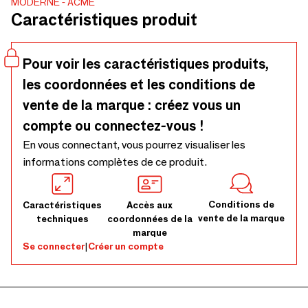
MODERNE
ACME
assiettes et des bols, offrant encore plus de polyvalence et
Caractéristiques produit
d'options pour dresser l'ensemble de la table.
Pour voir les caractéristiques produits,
les coordonnées et les conditions de
vente de la marque : créez vous un
compte ou connectez-vous !
En vous connectant, vous pourrez visualiser les
informations complètes de ce produit.
Conditions de
Caractéristiques
Accès aux
vente de la marque
techniques
coordonnées de la
marque
Se connecter
|
Créer un compte