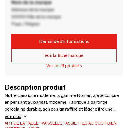
Nom de la marque
Adresse de la marque
00000 Ville de la marque
Pays / Région
Demande d'informations
Voir la fiche marque
Voir les 9 produits
Description produit
Notre classique moderne, la gamme Roman, a été conçue
en pensant au barista moderne. Fabriqué à partir de
porcelaine durable, son design raffiné et léger offre une
sensation élégante et haut de gamme, idéale pour les
Voir plus
cafés de spécialité. La collection comprend désormais des
ART DE LA TABLE
VAISSELLE
ASSIETTES AU QUOTIDIEN