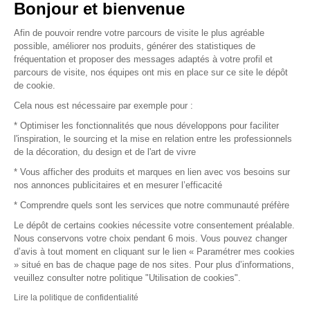
Vendez vos produits
Bonjour et bienvenue
Afin de pouvoir rendre votre parcours de visite le plus agréable
Plan du site
possible, améliorer nos produits, générer des statistiques de
fréquentation et proposer des messages adaptés à votre profil et
parcours de visite, nos équipes ont mis en place sur ce site le dépôt
de cookie.
© 2016 –
Organisation SAFI
Cela nous est nécessaire par exemple pour :
* Optimiser les fonctionnalités que nous développons pour faciliter
Recrutement
l'inspiration, le sourcing et la mise en relation entre les professionnels
de la décoration, du design et de l'art de vivre
Presse
* Vous afficher des produits et marques en lien avec vos besoins sur
nos annonces publicitaires et en mesurer l’efficacité
Devenir partenaire
* Comprendre quels sont les services que notre communauté préfère
Le dépôt de certains cookies nécessite votre consentement préalable.
Mentions légales
Nous conservons votre choix pendant 6 mois. Vous pouvez changer
d’avis à tout moment en cliquant sur le lien « Paramétrer mes cookies
Conditions commerciales
» situé en bas de chaque page de nos sites. Pour plus d’informations,
veuillez consulter notre politique "Utilisation de cookies".
Retours et remboursements
Lire la politique de confidentialité