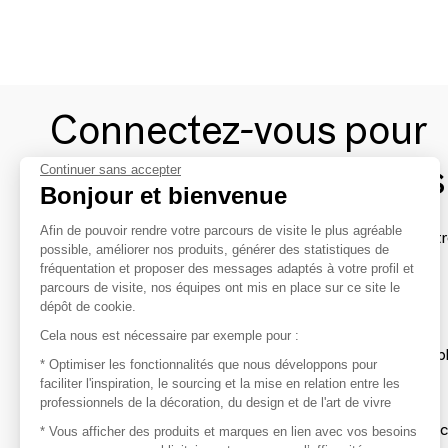
Connectez-vous pour
contacter les marques
Continuer sans accepter
Bonjour et bienvenue
Afin de pouvoir rendre votre parcours de visite le plus agréable
Afin de profiter au mieux de l'expérience MOM et de rentr
possible, améliorer nos produits, générer des statistiques de
avec vos marques préférées, créez-vous un compte.
fréquentation et proposer des messages adaptés à votre profil et
parcours de visite, nos équipes ont mis en place sur ce site le
dépôt de cookie.
Découvrir
Cela nous est nécessaire par exemple pour :
Les produits de milliers de fournisseurs à exp
* Optimiser les fonctionnalités que nous développons pour
faciliter l'inspiration, le sourcing et la mise en relation entre les
professionnels de la décoration, du design et de l'art de vivre
S'inspirer
Inspiration et sélections de produits tendan
* Vous afficher des produits et marques en lien avec vos besoins