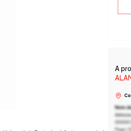
A pr
ALA
Co
Nom de
Adresse
00000 V
Pays / 