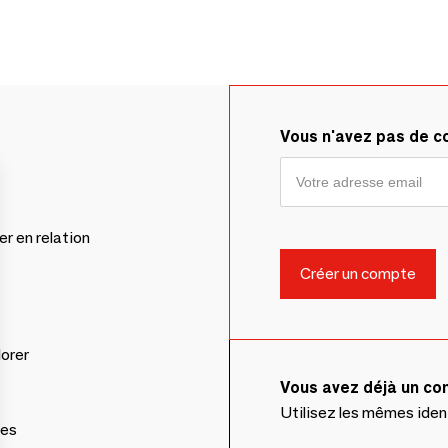
Vous n'avez pas de 
er en relation
lorer
Vous avez déjà un c
Utilisez les mêmes ide
ces