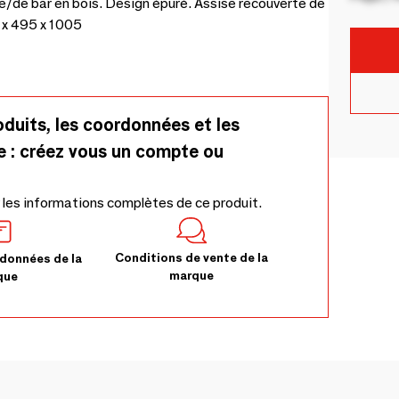
/de bar en bois. Design épuré. Assise recouverte de
 x 495 x 1005
oduits, les coordonnées et les
e : créez vous un compte ou
 les informations complètes de ce produit.
Conditions de vente de la
données de la
marque
que