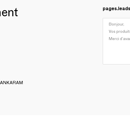
ment
pages.lead
 ALANKARAM