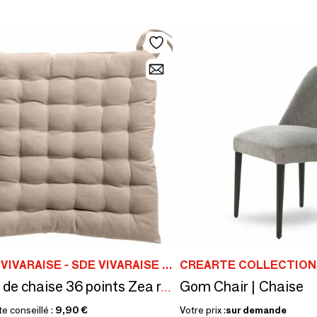
MAISON VIVARAISE - SDE VIVARAISE WINKLER
CREARTE COLLECTION
Gom Chair | Chaise
Galette de chaise 36 points Zea recyclée Naturel 38 x 38 x 3 cm
te conseillé :
9,90 €
Votre prix :
sur demande