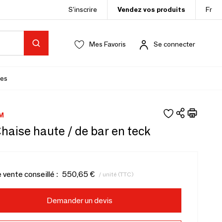
S’inscrire
Vendez vos produits
Fr
Mes Favoris
Se connecter
es
M
Chaise haute / de bar en teck
e vente conseillé :
550,65 €
/ unité (TTC)
Demander un devis