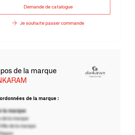
Demande de catalogue
Je souhaite passer commande
opos de la marque
NKARAM
ordonnées de la marque :
 la marque
 de la marque
ille de la marque
Région