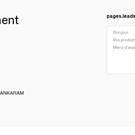
ment
pages.lead
 ALANKARAM