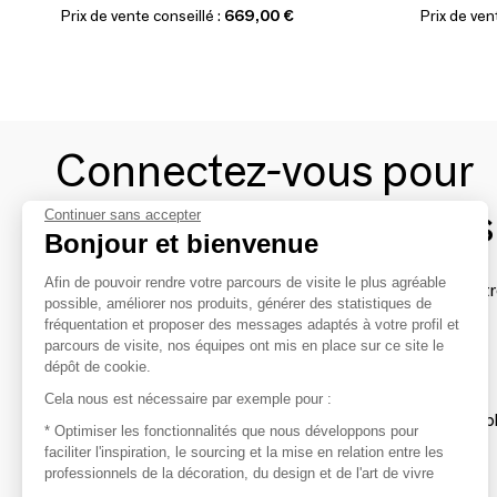
Prix de vente conseillé :
669,00 €
Prix de ven
Connectez-vous pour
contacter les marques
Continuer sans accepter
Bonjour et bienvenue
Afin de pouvoir rendre votre parcours de visite le plus agréable
Afin de profiter au mieux de l'expérience MOM et de rentr
possible, améliorer nos produits, générer des statistiques de
avec vos marques préférées, créez-vous un compte.
fréquentation et proposer des messages adaptés à votre profil et
parcours de visite, nos équipes ont mis en place sur ce site le
dépôt de cookie.
Découvrir
Cela nous est nécessaire par exemple pour :
Les produits de milliers de fournisseurs à exp
* Optimiser les fonctionnalités que nous développons pour
faciliter l'inspiration, le sourcing et la mise en relation entre les
professionnels de la décoration, du design et de l'art de vivre
S'inspirer