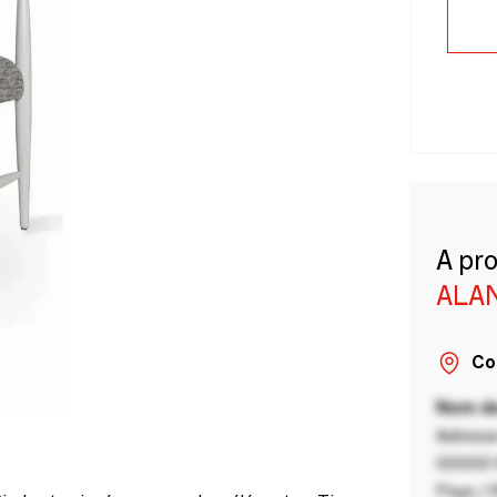
A pr
ALA
Co
Nom de
Adresse
00000 V
Pays / 