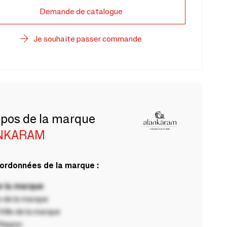
Demande de catalogue
Je souhaite passer commande
opos de la marque
NKARAM
ordonnées de la marque :
 la marque
 de la marque
ille de la marque
Région