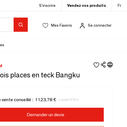
S’inscrire
Vendez vos produits
Fr
Mes Favoris
Se connecter
es
M
ois places en teck Bangku
e vente conseillé :
1 123,78 €
/ unité (TTC)
Demander un devis