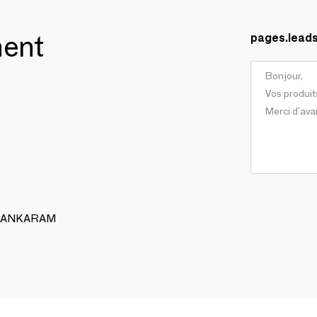
ment
pages.lead
 ALANKARAM