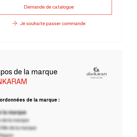
Demande de catalogue
Je souhaite passer commande
opos de la marque
NKARAM
ordonnées de la marque :
 la marque
 de la marque
ille de la marque
Région