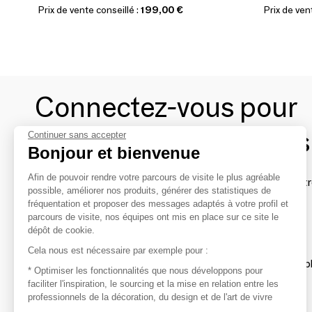
Prix de vente conseillé :
199,00 €
Prix de ven
Connectez-vous pour
contacter les marques
Continuer sans accepter
Bonjour et bienvenue
Afin de pouvoir rendre votre parcours de visite le plus agréable
Afin de profiter au mieux de l'expérience MOM et de rentr
possible, améliorer nos produits, générer des statistiques de
avec vos marques préférées, créez-vous un compte.
fréquentation et proposer des messages adaptés à votre profil et
parcours de visite, nos équipes ont mis en place sur ce site le
dépôt de cookie.
Découvrir
Cela nous est nécessaire par exemple pour :
Les produits de milliers de fournisseurs à exp
* Optimiser les fonctionnalités que nous développons pour
faciliter l'inspiration, le sourcing et la mise en relation entre les
professionnels de la décoration, du design et de l'art de vivre
S'inspirer