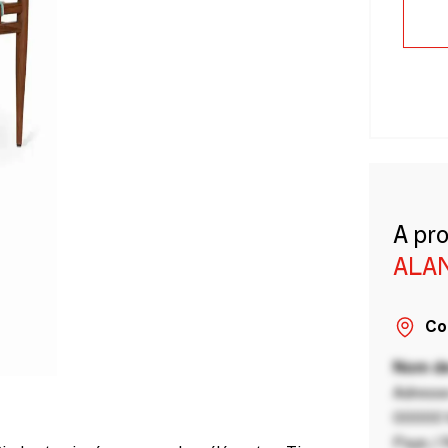
A pr
ALA
Co
Nom de
Adresse
00000 V
Pays / 