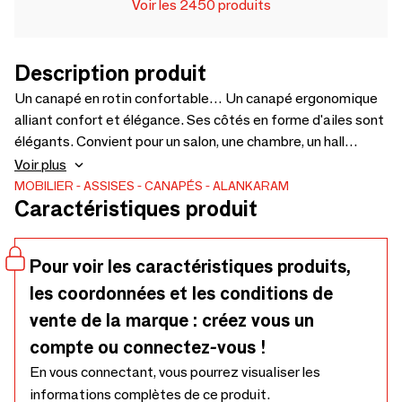
Voir les 2450 produits
Description produit
Un canapé en rotin confortable… Un canapé ergonomique
alliant confort et élégance. Ses côtés en forme d'ailes sont
élégants. Convient pour un salon, une chambre, un hall
d'entrée ou un bureau. Le choix du bois, de la finition et du
Voir plus
tissu est possible. Le prix des coussins n'est pas inclus dans
MOBILIER
ASSISES
CANAPÉS
ALANKARAM
Caractéristiques produit
le prix du canapé (2105 x 800 x 835 cm).
Pour voir les caractéristiques produits,
les coordonnées et les conditions de
vente de la marque : créez vous un
compte ou connectez-vous !
En vous connectant, vous pourrez visualiser les
informations complètes de ce produit.