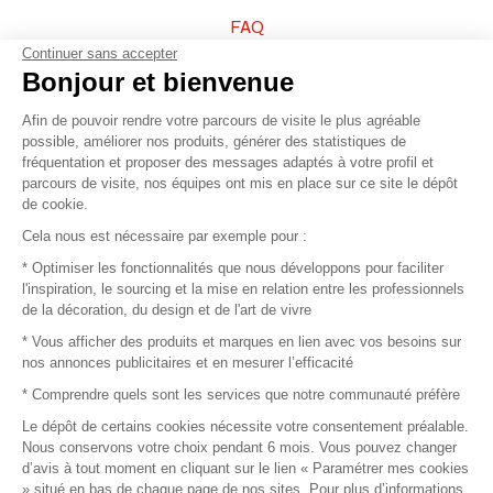
FAQ
Continuer sans accepter
Vendez vos produits
Bonjour et bienvenue
Afin de pouvoir rendre votre parcours de visite le plus agréable
Plan du site
possible, améliorer nos produits, générer des statistiques de
fréquentation et proposer des messages adaptés à votre profil et
parcours de visite, nos équipes ont mis en place sur ce site le dépôt
de cookie.
© 2016 –
Organisation SAFI
Cela nous est nécessaire par exemple pour :
* Optimiser les fonctionnalités que nous développons pour faciliter
Recrutement
l'inspiration, le sourcing et la mise en relation entre les professionnels
de la décoration, du design et de l'art de vivre
Presse
* Vous afficher des produits et marques en lien avec vos besoins sur
nos annonces publicitaires et en mesurer l’efficacité
Devenir partenaire
* Comprendre quels sont les services que notre communauté préfère
Le dépôt de certains cookies nécessite votre consentement préalable.
Mentions légales
Nous conservons votre choix pendant 6 mois. Vous pouvez changer
d’avis à tout moment en cliquant sur le lien « Paramétrer mes cookies
Conditions commerciales
» situé en bas de chaque page de nos sites. Pour plus d’informations,