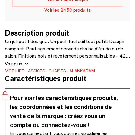
Voir les 2450 produits
Description produit
Un joli petit design… Un pouf-fauteuil tout petit. Design
compact. Peut également servir de chaise d'étude ou de
salon. Finitions bois et revêtement personnalisables – 422
x 420 x 750 cm.
Voir plus
MOBILIER
ASSISES
CHAISES
ALANKARAM
Caractéristiques produit
Pour voir les caractéristiques produits,
les coordonnées et les conditions de
vente de la marque : créez vous un
compte ou connectez-vous !
En vous connectant, vous pourrez visualiser les