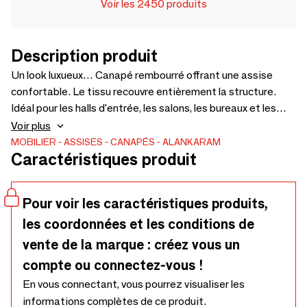
Voir les 2450 produits
Description produit
Un look luxueux… Canapé rembourré offrant une assise
confortable. Le tissu recouvre entièrement la structure.
Idéal pour les halls d'entrée, les salons, les bureaux et les
espaces résidentiels. Disponible également en différents
Voir plus
coloris et revêtements : 1800 x 845 x 775 cm.
MOBILIER
ASSISES
CANAPÉS
ALANKARAM
Caractéristiques produit
Pour voir les caractéristiques produits,
les coordonnées et les conditions de
vente de la marque : créez vous un
compte ou connectez-vous !
En vous connectant, vous pourrez visualiser les
informations complètes de ce produit.