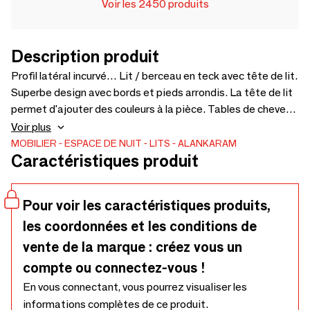
Voir les 2450 produits
Description produit
Profil latéral incurvé… Lit / berceau en teck avec tête de lit.
Superbe design avec bords et pieds arrondis. La tête de lit
permet d'ajouter des couleurs à la pièce. Tables de chevet
incluses. Prix hors matelas et tables de chevet. Dimensions
Voir plus
du matelas : 152 x 198 cm (épaisseur : 23 cm) - 1675 x
MOBILIER
ESPACE DE NUIT
LITS
ALANKARAM
Caractéristiques produit
2265 x 1125 cm
Pour voir les caractéristiques produits,
les coordonnées et les conditions de
vente de la marque : créez vous un
compte ou connectez-vous !
En vous connectant, vous pourrez visualiser les
informations complètes de ce produit.