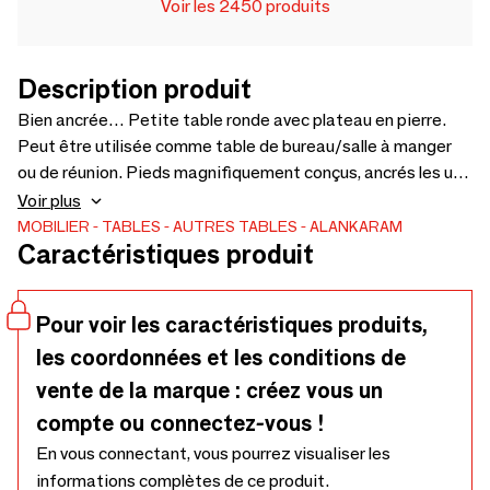
Voir les 2450 produits
Description produit
Bien ancrée… Petite table ronde avec plateau en pierre.
Peut être utilisée comme table de bureau/salle à manger
ou de réunion. Pieds magnifiquement conçus, ancrés les uns
aux autres. Peut être modifiée pour la taille et les finitions
Voir plus
en bois - 1000 x 1000 x 750
MOBILIER
TABLES
AUTRES TABLES
ALANKARAM
Caractéristiques produit
Pour voir les caractéristiques produits,
les coordonnées et les conditions de
vente de la marque : créez vous un
compte ou connectez-vous !
En vous connectant, vous pourrez visualiser les
informations complètes de ce produit.