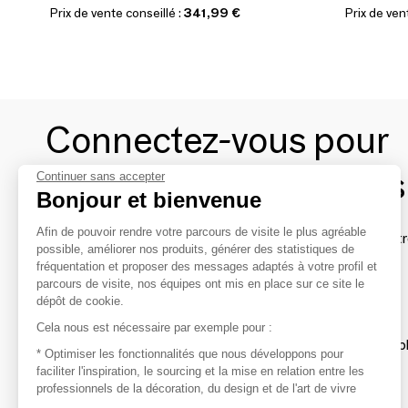
Prix de vente conseillé :
341,99 €
Prix de ven
Connectez-vous pour
contacter les marques
Continuer sans accepter
Bonjour et bienvenue
Afin de pouvoir rendre votre parcours de visite le plus agréable
Afin de profiter au mieux de l'expérience MOM et de rentr
possible, améliorer nos produits, générer des statistiques de
avec vos marques préférées, créez-vous un compte.
fréquentation et proposer des messages adaptés à votre profil et
parcours de visite, nos équipes ont mis en place sur ce site le
dépôt de cookie.
Découvrir
Cela nous est nécessaire par exemple pour :
Les produits de milliers de fournisseurs à exp
* Optimiser les fonctionnalités que nous développons pour
faciliter l'inspiration, le sourcing et la mise en relation entre les
professionnels de la décoration, du design et de l'art de vivre
S'inspirer