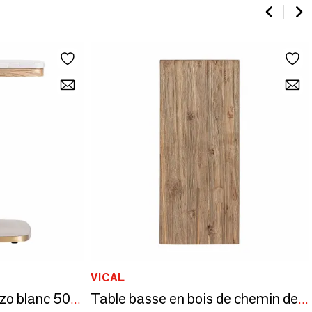
VICAL
Table de bar en terrazzo blanc 50x50x66 cm
Table basse en bois de chemin de fer marron 35x35x81 cm