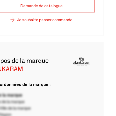
Demande de catalogue
Je souhaite passer commande
opos de la marque
NKARAM
ordonnées de la marque :
 la marque
 de la marque
ille de la marque
Région