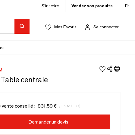
S’inscrire
Vendez vos produits
Fr
Mes Favoris
Se connecter
es
M
 Table centrale
e vente conseillé :
831,59 €
/ unité (TTC)
Demander un devis