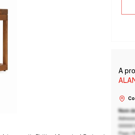
A pr
ALA
Co
Nom de
Adresse
00000 V
Pays / 