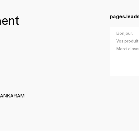
ment
pages.lead
 ALANKARAM