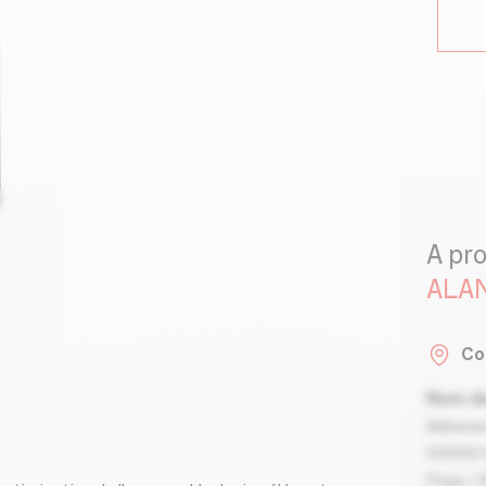
A pr
ALA
Co
Nom de
Adresse
00000 V
Pays / 