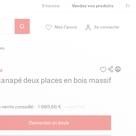
S’inscrire
Vendez vos produits
Fr
Mes Favoris
Se connecter
es
M
Canapé deux places en bois massif
e vente conseillé :
1 685,66 €
/ unité (TTC)
Demander un devis