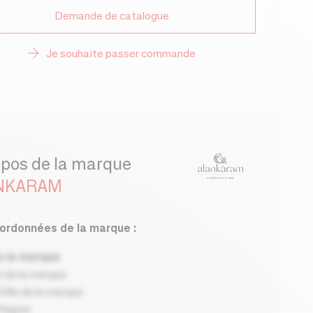
Demande de catalogue
Je souhaite passer commande
opos de la marque
NKARAM
ordonnées de la marque :
 la marque
 de la marque
ille de la marque
Région