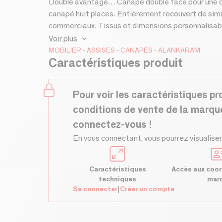
Double avantage… Canapé double face pour une op
canapé huit places. Entièrement recouvert de simi
commerciaux. Tissus et dimensions personnalisables
du canapé – 1545 x 740 x 955
Voir plus
MOBILIER
ASSISES
CANAPÉS
ALANKARAM
Caractéristiques produit
Pour voir les caractéristiques pr
conditions de vente de la marqu
connectez-vous !
En vous connectant, vous pourrez visualiser
Caractéristiques
Accès aux coor
techniques
mar
Se connecter
|
Créer un compte