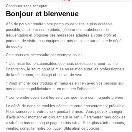
Continuer sans accepter
Vendez vos produits
Bonjour et bienvenue
Afin de pouvoir rendre votre parcours de visite le plus agréable
Plan du site
possible, améliorer nos produits, générer des statistiques de
fréquentation et proposer des messages adaptés à votre profil et
parcours de visite, nos équipes ont mis en place sur ce site le dépôt
de cookie.
© 2016 –
Organisation SAFI
Cela nous est nécessaire par exemple pour :
* Optimiser les fonctionnalités que nous développons pour faciliter
Recrutement
l'inspiration, le sourcing et la mise en relation entre les professionnels
de la décoration, du design et de l'art de vivre
Presse
* Vous afficher des produits et marques en lien avec vos besoins sur
nos annonces publicitaires et en mesurer l’efficacité
Devenir partenaire
* Comprendre quels sont les services que notre communauté préfère
Le dépôt de certains cookies nécessite votre consentement préalable.
Mentions légales
Nous conservons votre choix pendant 6 mois. Vous pouvez changer
d’avis à tout moment en cliquant sur le lien « Paramétrer mes cookies
Conditions commerciales
» situé en bas de chaque page de nos sites. Pour plus d’informations,
veuillez consulter notre politique "Utilisation de cookies".