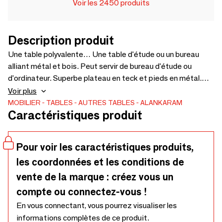
Voir les 2450 produits
Description produit
Une table polyvalente… Une table d'étude ou un bureau
alliant métal et bois. Peut servir de bureau d'étude ou
d'ordinateur. Superbe plateau en teck et pieds en métal.
Grand tiroir équipé de glissières à fermeture amortie –
Voir plus
1200 x 550 x 780 cm.
MOBILIER
TABLES
AUTRES TABLES
ALANKARAM
Caractéristiques produit
Pour voir les caractéristiques produits,
les coordonnées et les conditions de
vente de la marque : créez vous un
compte ou connectez-vous !
En vous connectant, vous pourrez visualiser les
informations complètes de ce produit.