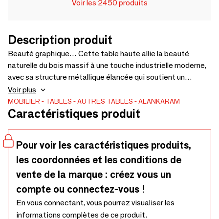
Voir les 2450 produits
Description produit
Beauté graphique… Cette table haute allie la beauté
naturelle du bois massif à une touche industrielle moderne,
avec sa structure métallique élancée qui soutient un
plateau remarquable. Le plateau présente une incrustation
Voir plus
géométrique audacieuse qui ajoute une touche de
MOBILIER
TABLES
AUTRES TABLES
ALANKARAM
Caractéristiques produit
sophistication, tandis que le profil fin des pieds assure une
sensation d'espace, idéale pour un dîner contemporain ou
un moment convivial au bar. - 1000 × 1000 × 750/1050
Pour voir les caractéristiques produits,
les coordonnées et les conditions de
vente de la marque : créez vous un
compte ou connectez-vous !
En vous connectant, vous pourrez visualiser les
informations complètes de ce produit.