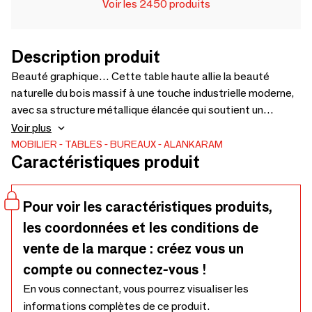
Voir les 2450 produits
Description produit
Beauté graphique… Cette table haute allie la beauté
naturelle du bois massif à une touche industrielle moderne,
avec sa structure métallique élancée qui soutient un
plateau remarquable. Le plateau présente une incrustation
Voir plus
géométrique audacieuse qui ajoute une touche de
MOBILIER
TABLES
BUREAUX
ALANKARAM
Caractéristiques produit
sophistication, tandis que le profil fin des pieds assure une
sensation d'espace, idéale pour les repas contemporains ou
les réunions décontractées au bar. - 1200 Dia × 750/1050
Pour voir les caractéristiques produits,
les coordonnées et les conditions de
vente de la marque : créez vous un
compte ou connectez-vous !
En vous connectant, vous pourrez visualiser les
informations complètes de ce produit.