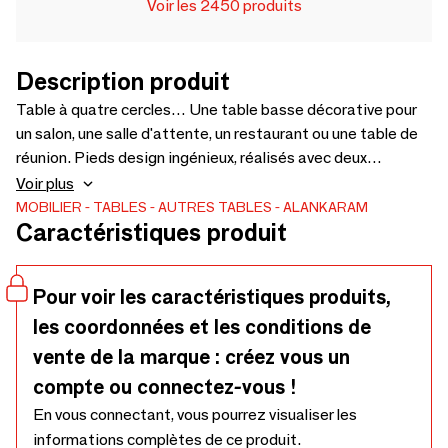
Voir les 2450 produits
Description produit
Table à quatre cercles… Une table basse décorative pour
un salon, une salle d'attente, un restaurant ou une table de
réunion. Pieds design ingénieux, réalisés avec deux
essences de bois différentes. Également disponible en plus
Voir plus
petit format comme table de chevet. Plusieurs coloris
MOBILIER
TABLES
AUTRES TABLES
ALANKARAM
Caractéristiques produit
disponibles pour s'adapter à tous les intérieurs : 1200 x 550
x 400.
Pour voir les caractéristiques produits,
les coordonnées et les conditions de
vente de la marque : créez vous un
compte ou connectez-vous !
En vous connectant, vous pourrez visualiser les
informations complètes de ce produit.