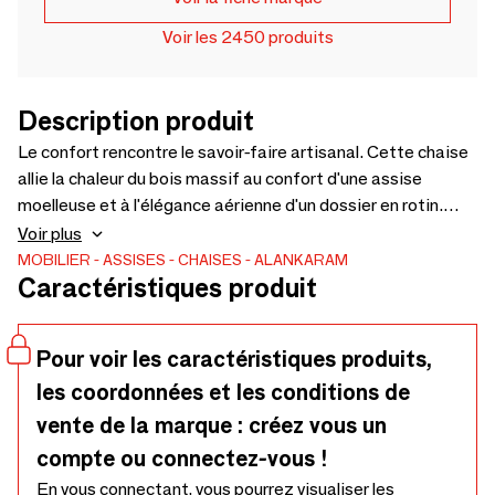
Voir les 2450 produits
Description produit
Le confort rencontre le savoir-faire artisanal. Cette chaise
allie la chaleur du bois massif au confort d'une assise
moelleuse et à l'élégance aérienne d'un dossier en rotin.
Idéale pour les salles à manger sophistiquées ou les cafés
Voir plus
chics, elle allie plaisir tactile et charme visuel. Son design,
MOBILIER
ASSISES
CHAISES
ALANKARAM
Caractéristiques produit
alliant lignes modernes et matériaux traditionnels, est
parfait pour les espaces privilégiant une atmosphère
contemporaine et chaleureuse. Son nom, Aria, évoque le
Pour voir les caractéristiques produits,
dossier en rotin léger et respirant de la chaise. - 515 x 570 x
les coordonnées et les conditions de
795
vente de la marque : créez vous un
compte ou connectez-vous !
En vous connectant, vous pourrez visualiser les