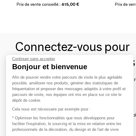
Prix de vente conseillé :
415,00 €
Prix de ven
Connectez-vous pour
contacter les marques
Continuer sans accepter
Bonjour et bienvenue
Afin de pouvoir rendre votre parcours de visite le plus agréable
Afin de profiter au mieux de l'expérience MOM et de rentr
possible, améliorer nos produits, générer des statistiques de
avec vos marques préférées, créez-vous un compte.
fréquentation et proposer des messages adaptés à votre profil et
parcours de visite, nos équipes ont mis en place sur ce site le
dépôt de cookie.
Découvrir
Cela nous est nécessaire par exemple pour :
Les produits de milliers de fournisseurs à exp
* Optimiser les fonctionnalités que nous développons pour
faciliter l'inspiration, le sourcing et la mise en relation entre les
professionnels de la décoration, du design et de l'art de vivre
S'inspirer