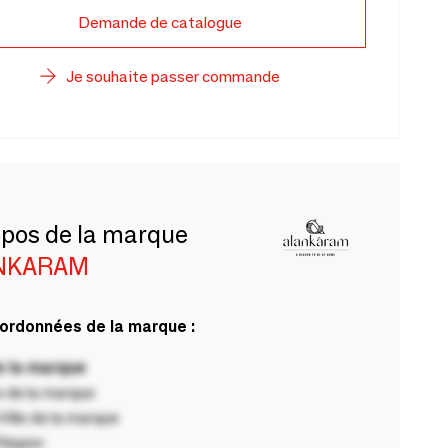
Demande de catalogue
Je souhaite passer commande
opos de la marque
NKARAM
ordonnées de la marque :
 la marque
 de la marque
ille de la marque
Région