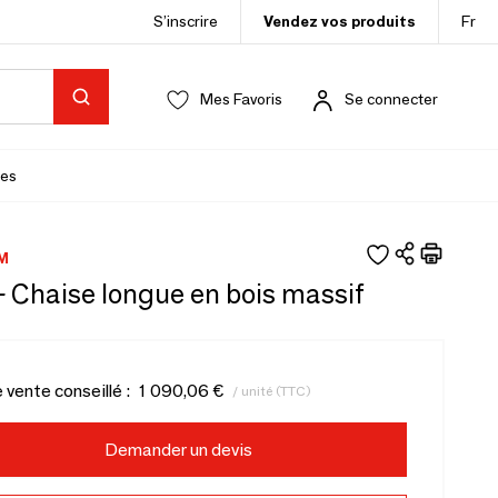
S’inscrire
Vendez vos produits
Fr
Mes Favoris
Se connecter
es
M
- Chaise longue en bois massif
e vente conseillé :
1 090,06 €
/ unité (TTC)
Demander un devis