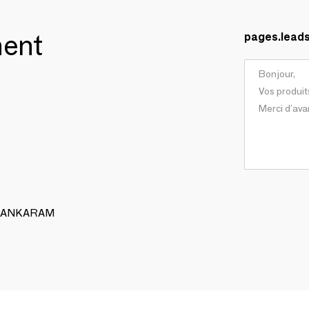
ment
pages.lead
 ALANKARAM