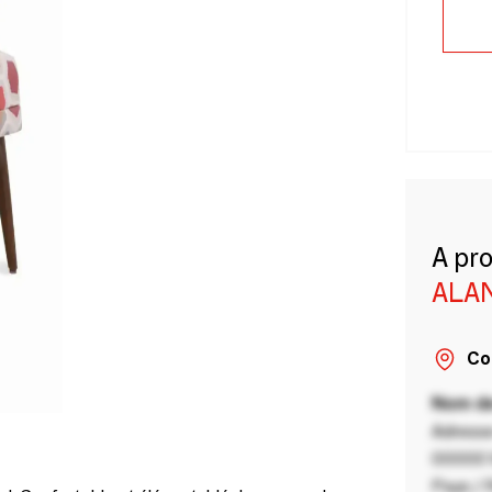
A pr
ALA
Co
Nom de
Adresse
00000 V
Pays / 