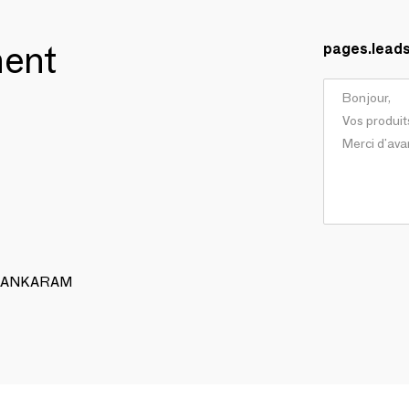
ment
pages.lead
 ALANKARAM