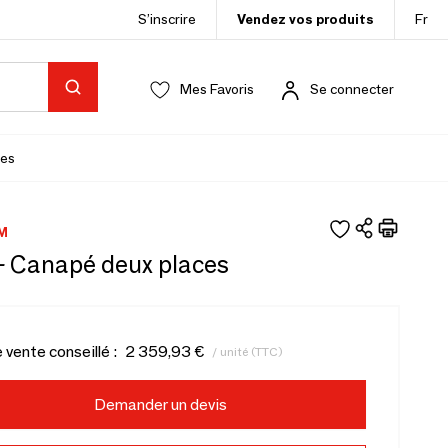
S’inscrire
Vendez vos produits
Fr
Mes Favoris
Se connecter
es
M
 - Canapé deux places
e vente conseillé :
2 359,93 €
/ unité (TTC)
Demander un devis