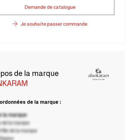
Demande de catalogue
Je souhaite passer commande
opos de la marque
NKARAM
ordonnées de la marque :
 la marque
 de la marque
ille de la marque
Région