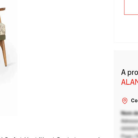
A pr
ALA
Co
Nom de
Adresse
00000 V
Pays / 