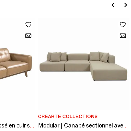
CREARTE COLLECTIONS
Canapé 3 places tapissé en cuir sable
Modular | Canapé sectionnel avec chaise longue