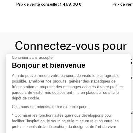
Prix de vente conseillé :
1 469,00 €
Prix de ven
Connectez-vous pour
contacter les marques
Continuer sans accepter
Bonjour et bienvenue
Afin de pouvoir rendre votre parcours de visite le plus agréable
Afin de profiter au mieux de l'expérience MOM et de rentr
possible, améliorer nos produits, générer des statistiques de
avec vos marques préférées, créez-vous un compte.
fréquentation et proposer des messages adaptés à votre profil et
parcours de visite, nos équipes ont mis en place sur ce site le
dépôt de cookie.
Découvrir
Cela nous est nécessaire par exemple pour :
Les produits de milliers de fournisseurs à exp
* Optimiser les fonctionnalités que nous développons pour
faciliter l'inspiration, le sourcing et la mise en relation entre les
professionnels de la décoration, du design et de l'art de vivre
S'inspirer