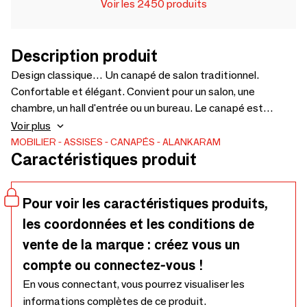
Voir les 2450 produits
Description produit
Design classique… Un canapé de salon traditionnel.
Confortable et élégant. Convient pour un salon, une
chambre, un hall d'entrée ou un bureau. Le canapé est
personnalisable en termes d'essence, de finition et de
Voir plus
tissu. Dimensions : 1415 x 845 x 820 cm.
MOBILIER
ASSISES
CANAPÉS
ALANKARAM
Caractéristiques produit
Pour voir les caractéristiques produits,
les coordonnées et les conditions de
vente de la marque : créez vous un
compte ou connectez-vous !
En vous connectant, vous pourrez visualiser les
informations complètes de ce produit.