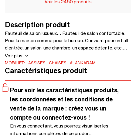
Voir les 2450 produits
Description produit
Fauteuil de salon luxueux… Fauteuil de salon confortable.
Pour la maison comme pour le bureau. Convient pour un hall
d'entrée, un salon, une chambre, un espace détente, etc.
Fauteuils également disponibles en différentes couleurs et
Voir plus
revêtements. Le coût du tissu d'ameublement sera facturé
MOBILIER
ASSISES
CHAISES
ALANKARAM
Caractéristiques produit
en supplément selon le choix – 650 x 645 x 815 cm.
Pour voir les caractéristiques produits,
les coordonnées et les conditions de
vente de la marque : créez vous un
compte ou connectez-vous !
En vous connectant, vous pourrez visualiser les
informations complètes de ce produit.