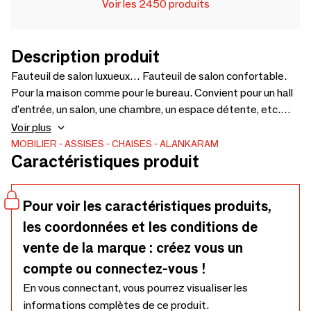
Voir les 2450 produits
Description produit
Fauteuil de salon luxueux… Fauteuil de salon confortable.
Pour la maison comme pour le bureau. Convient pour un hall
d'entrée, un salon, une chambre, un espace détente, etc.
Fauteuils également disponibles en différentes couleurs et
Voir plus
revêtements. Le coût du tissu d'ameublement sera facturé
MOBILIER
ASSISES
CHAISES
ALANKARAM
Caractéristiques produit
en supplément selon le choix – 650 x 645 x 815 cm.
Pour voir les caractéristiques produits,
les coordonnées et les conditions de
vente de la marque : créez vous un
compte ou connectez-vous !
En vous connectant, vous pourrez visualiser les
informations complètes de ce produit.