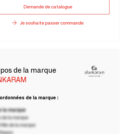
Demande de catalogue
Je souhaite passer commande
opos de la marque
NKARAM
ordonnées de la marque :
 la marque
 de la marque
ille de la marque
Région