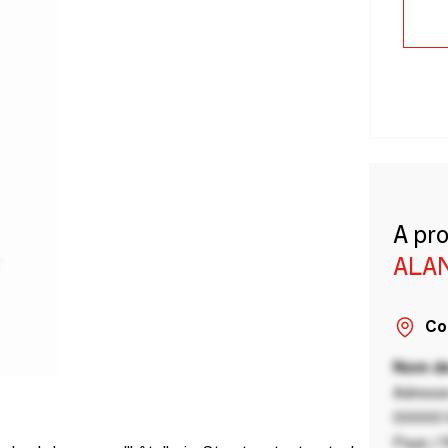
A pr
ALA
Co
Nom de
Adresse
00000 V
Pays / 