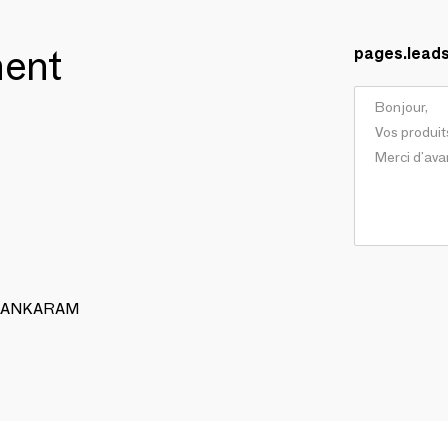
ment
pages.lead
 ALANKARAM