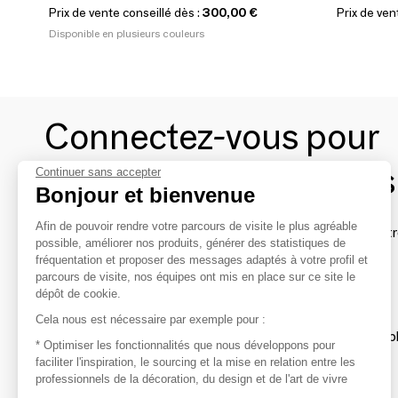
Prix de vente conseillé dès :
300,00 €
Prix de ven
Disponible en plusieurs couleurs
Connectez-vous pour
contacter les marques
Continuer sans accepter
Bonjour et bienvenue
Afin de pouvoir rendre votre parcours de visite le plus agréable
Afin de profiter au mieux de l'expérience MOM et de rentr
possible, améliorer nos produits, générer des statistiques de
avec vos marques préférées, créez-vous un compte.
fréquentation et proposer des messages adaptés à votre profil et
parcours de visite, nos équipes ont mis en place sur ce site le
dépôt de cookie.
Découvrir
Cela nous est nécessaire par exemple pour :
Les produits de milliers de fournisseurs à exp
* Optimiser les fonctionnalités que nous développons pour
faciliter l'inspiration, le sourcing et la mise en relation entre les
professionnels de la décoration, du design et de l'art de vivre
S'inspirer