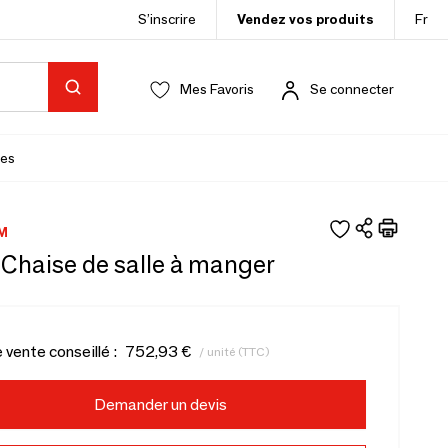
S’inscrire
Vendez vos produits
Fr
Mes Favoris
Se connecter
es
M
 Chaise de salle à manger
e vente conseillé :
752,93 €
/ unité (TTC)
Demander un devis