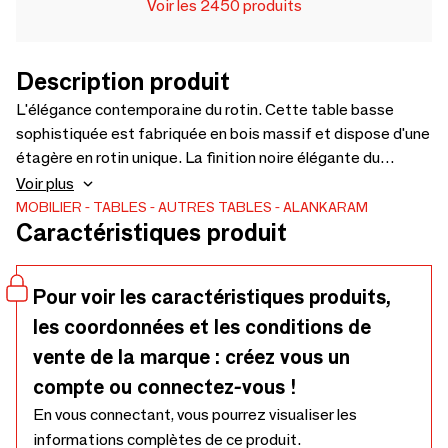
Voir les 2450 produits
Description produit
L'élégance contemporaine du rotin. Cette table basse
sophistiquée est fabriquée en bois massif et dispose d'une
étagère en rotin unique. La finition noire élégante du
plateau en bois contraste magnifiquement avec la texture
Voir plus
naturelle du rotin, créant un design saisissant et
MOBILIER
TABLES
AUTRES TABLES
ALANKARAM
Caractéristiques produit
harmonieux. Ses lignes épurées et ses bords arrondis
respirent l'élégance moderne, tandis que sa construction
robuste garantit sa durabilité. Parfaite pour les intérieurs
Pour voir les caractéristiques produits,
contemporains comme classiques, cette pièce apporte une
les coordonnées et les conditions de
touche de raffinement à tout salon. - 1450 x 750 x 450
vente de la marque : créez vous un
compte ou connectez-vous !
En vous connectant, vous pourrez visualiser les
informations complètes de ce produit.